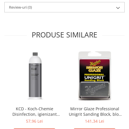
Review-uri
(0)
PRODUSE SIMILARE
KCD - Koch-Chemie
Mirror Glaze Professional
Disinfection, igienizant
Unigrit Sanding Block, bloc
piele si suprafete, formula
abraziv P 2000
57,96 Lei
141,34 Lei
recomandata de OMS, 1 ltr