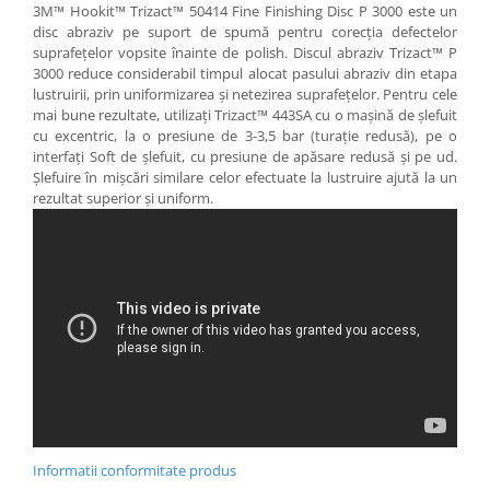
3M™ Hookit™ Trizact™ 50414 Fine Finishing Disc P 3000 este un
disc abraziv pe suport de spumă pentru corecția defectelor
suprafețelor vopsite înainte de polish. Discul abraziv Trizact™ P
3000 reduce considerabil timpul alocat pasului abraziv din etapa
lustruirii, prin uniformizarea și netezirea suprafețelor. Pentru cele
mai bune rezultate, utilizați Trizact™ 443SA cu o mașină de șlefuit
cu excentric, la o presiune de 3-3,5 bar (turație redusă), pe o
interfați Soft de șlefuit, cu presiune de apăsare redusă și pe ud.
Șlefuire în mișcări similare celor efectuate la lustruire ajută la un
rezultat superior și uniform.
Informatii conformitate produs