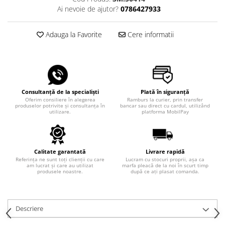
Ai nevoie de ajutor?
0786427933
Adauga la Favorite
Cere informatii
Consultanță de la specialiști
Plată în siguranță
Oferim consiliere în alegerea
Ramburs la curier, prin transfer
produselor potrivite și consultanța în
bancar sau direct cu cardul, utilizând
utilizare.
platforma MobilPay
Calitate garantată
Livrare rapidă
Referința ne sunt toți clienții cu care
Lucram cu stocuri proprii, așa ca
am lucrat și care au utilizat
marfa pleacă de la noi în scurt timp
produsele noastre.
după ce ați plasat comanda.
Descriere