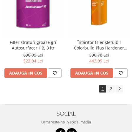
Filler straturi groase gri
Întăritor filler șlefuibil
Autosurfacer HB, 3 ltr
Colorbuild Plus Hardener
Sanding, 1 ltr
696,05 Lei
590,78 Lei
522,04 Lei
443,09 Lei
ADAUGA IN COS
ADAUGA IN COS
1
2
SOCIAL
Urmareste-ne in social media