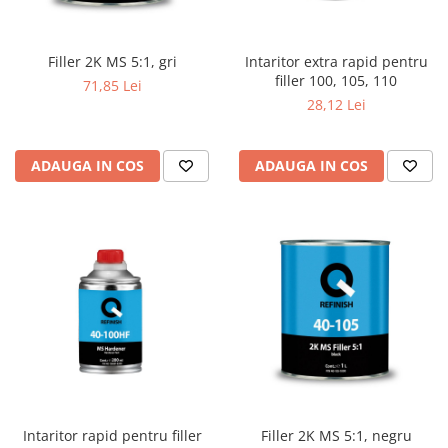
Detailing rapid
Paste
Lămpi de lucru
Ustensile
Bureți, Talere
Tornadoare
Protecție personală
Protecție vopsea
Filler 2K MS 5:1, gri
Intaritor extra rapid pentru
Suflante
Protectie piele
filler 100, 105, 110
Ceară
71,85 Lei
Nebulizatoare, Spumante
28,12 Lei
Protecție respiratorie
Nano
Vopsire
Spălare cu presiune
Ceramică
Plastic, Cauciuc exterior
Pahare de amestec
Piese de schimb, Consumabile
ADAUGA IN COS
ADAUGA IN COS
PPS, RPS
Sticlă
Filtre cabina vopsit
Odorizante, A/C
Altele
Detailing rapid
Intaritor rapid pentru filler
Filler 2K MS 5:1, negru