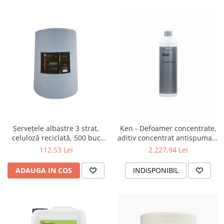
Șervețele albastre 3 strat,
Ken - Defoamer concentrate,
celuloză reciclată, 500 buc
aditiv concentrat antispumare
37,3 x 36 cm
10 kg
112,53 Lei
2.227,94 Lei
ADAUGA IN COS
INDISPONIBIL