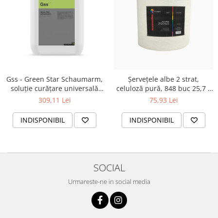
Gss - Green Star Schaumarm,
Șervețele albe 2 strat,
soluție curățare universală
celuloză pură, 848 buc 25,7 x
alcalină cu spumare redusă,
22,5 cm
309,11 Lei
75,93 Lei
11 kg
INDISPONIBIL
INDISPONIBIL
SOCIAL
Urmareste-ne in social media