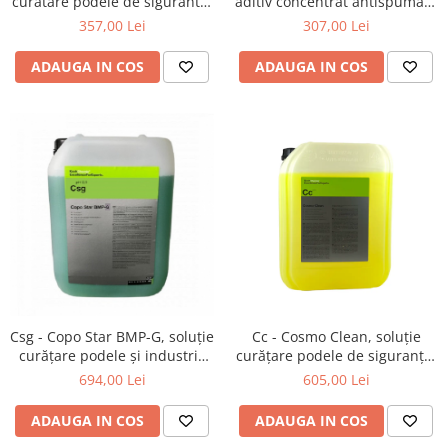
curatare podele de siguranta,
aditiv concentrat antispumare
concentrata, 11 kg
1 ltr
357,00 Lei
307,00 Lei
ADAUGA IN COS
ADAUGA IN COS
Csg - Copo Star BMP-G, soluție
Cc - Cosmo Clean, soluție
curățare podele și industrie
curățare podele de siguranță,
cu inhibator de spumă, 21 kg
concentrată, 22 kg
694,00 Lei
605,00 Lei
ADAUGA IN COS
ADAUGA IN COS