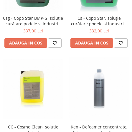
Detailing rapid
Paste
Lămpi de lucru
Ustensile
Bureți, Talere
Tornadoare
Protecție personală
Protecție vopsea
Csg - Copo Star BMP-G, soluție
Cs - Copo Star, soluție
Suflante
Protectie piele
curățare podele și industrie
curățare podele și industrie,
Ceară
cu inhibator de spumă, 10 kg
11 kg
Nebulizatoare, Spumante
337,00 Lei
332,00 Lei
Protecție respiratorie
Nano
Vopsire
Spălare cu presiune
Ceramică
ADAUGA IN COS
ADAUGA IN COS
Plastic, Cauciuc exterior
Pahare de amestec
Piese de schimb, Consumabile
PPS, RPS
Sticlă
Filtre cabina vopsit
Odorizante, A/C
Altele
Detailing rapid
CC - Cosmo Clean, solutie
Ken - Defoamer concentrate,