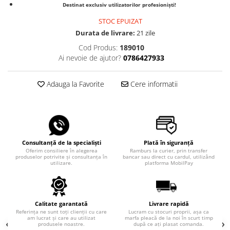
Destinat exclusiv utilizatorilor profesioniști!
STOC EPUIZAT
Durata de livrare:
21 zile
Cod Produs:
189010
Ai nevoie de ajutor?
0786427933
Adauga la Favorite
Cere informatii
Consultanță de la specialiști
Plată în siguranță
Oferim consiliere în alegerea
Ramburs la curier, prin transfer
produselor potrivite și consultanța în
bancar sau direct cu cardul, utilizând
utilizare.
platforma MobilPay
Calitate garantată
Livrare rapidă
Referința ne sunt toți clienții cu care
Lucram cu stocuri proprii, așa ca
am lucrat și care au utilizat
marfa pleacă de la noi în scurt timp
produsele noastre.
după ce ați plasat comanda.