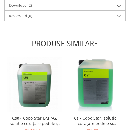
Download (2)
Review-uri
(0)
PRODUSE SIMILARE
Csg - Copo Star BMP-G,
Cs - Copo Star, soluție
soluție curățare podele și
curățare podele și
industrie cu inhibator de
industrie, 11 kg