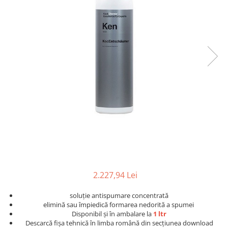
Detailing rapid
Paste
Lămpi de lucru
Ustensile
Bureți, Talere
Tornadoare
Protecție personală
Protecție vopsea
Suflante
Protectie piele
Ceară
Nebulizatoare, Spumante
Protecție respiratorie
Nano
Vopsire
Spălare cu presiune
Ceramică
Plastic, Cauciuc exterior
Pahare de amestec
Piese de schimb, Consumabile
PPS, RPS
Sticlă
Filtre cabina vopsit
Odorizante, A/C
Altele
Detailing rapid
2.227,94 Lei
soluție antispumare concentrată
elimină sau împiedică formarea nedorită a spumei
Disponibil și în ambalare la
1 ltr
Descarcă fișa tehnică în limba română din secțiunea download