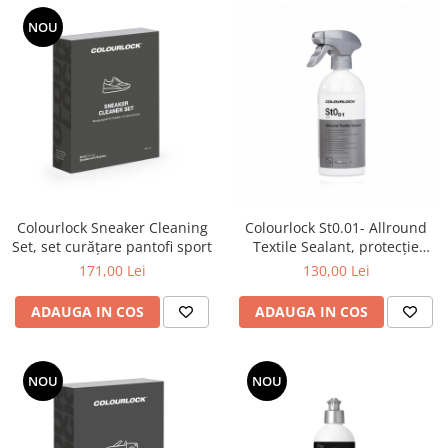
NOU
Colourlock Sneaker Cleaning
Colourlock St0.01- Allround
Set, set curățare pantofi sport
Textile Sealant, protecție
suprafețe textile, 500 ml
171,00 Lei
130,00 Lei
ADAUGA IN COS
ADAUGA IN COS
NOU
NOU