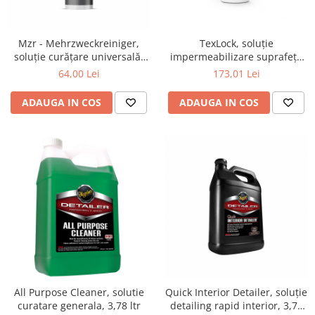
Detailing rapid
Paste
Lămpi de lucru
Ustensile
Bureți, Talere
Tornadoare
Protecție personală
Protecție vopsea
Mzr - Mehrzweckreiniger,
TexLock, soluție
Suflante
Protectie piele
soluție curățare universală,
impermeabilizare suprafețe
Ceară
concentrată, 1 ltr
textile, 500 ml.
Nebulizatoare, Spumante
64,00 Lei
173,01 Lei
Protecție respiratorie
Nano
Vopsire
Spălare cu presiune
Ceramică
ADAUGA IN COS
ADAUGA IN COS
Plastic, Cauciuc exterior
Pahare de amestec
Piese de schimb, Consumabile
PPS, RPS
Sticlă
Filtre cabina vopsit
Odorizante, A/C
Altele
Detailing rapid
All Purpose Cleaner, solutie
Quick Interior Detailer, soluție
curatare generala, 3,78 ltr
detailing rapid interior, 3,78