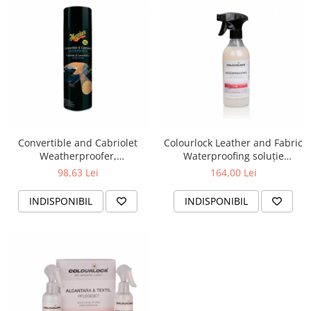
Convertible and Cabriolet
Colourlock Leather and Fabric
Weatherproofer,
Waterproofing soluție
impermeabilizant soft-top,
impermeabilizare
98,63 Lei
164,00 Lei
500 ml
INDISPONIBIL
INDISPONIBIL