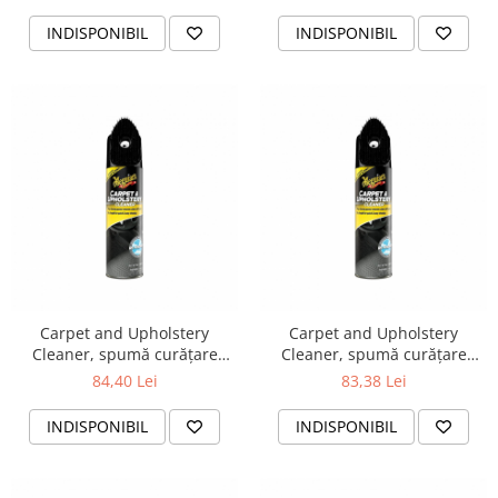
INDISPONIBIL
INDISPONIBIL
Carpet and Upholstery
Carpet and Upholstery
Cleaner, spumă curățare
Cleaner, spumă curățare
carpete și tapițerie, 545 ml
carpete și tapițerie, 545 ml
84,40 Lei
83,38 Lei
INDISPONIBIL
INDISPONIBIL