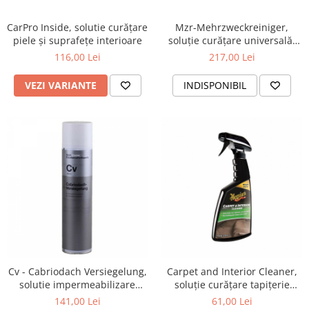
CarPro Inside, solutie curățare
Mzr-Mehrzweckreiniger,
piele și suprafețe interioare
soluție curățare universală,
concentrată, 5 kg
116,00 Lei
217,00 Lei
VEZI VARIANTE
INDISPONIBIL
Cv - Cabriodach Versiegelung,
Carpet and Interior Cleaner,
solutie impermeabilizare
soluție curățare tapițerie
textil cabrio, 400 ml
auto, 473 ml
141,00 Lei
61,00 Lei