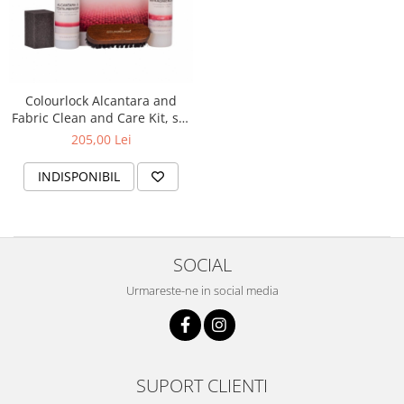
Colourlock Alcantara and
Fabric Clean and Care Kit, set
curățare și întreținere
205,00 Lei
tapițerie
INDISPONIBIL
SOCIAL
Urmareste-ne in social media
SUPORT CLIENTI