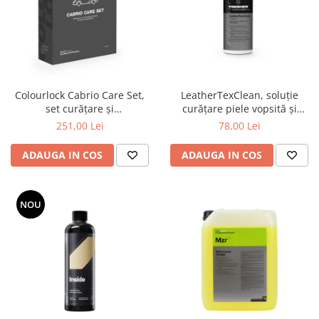
Colourlock Cabrio Care Set,
LeatherTexClean, soluție
set curățare și
curățare piele vopsită și
impermeabilizare textil cabrio
suprafețe textile, 500 ml.
251,00 Lei
78,00 Lei
ADAUGA IN COS
ADAUGA IN COS
NOU