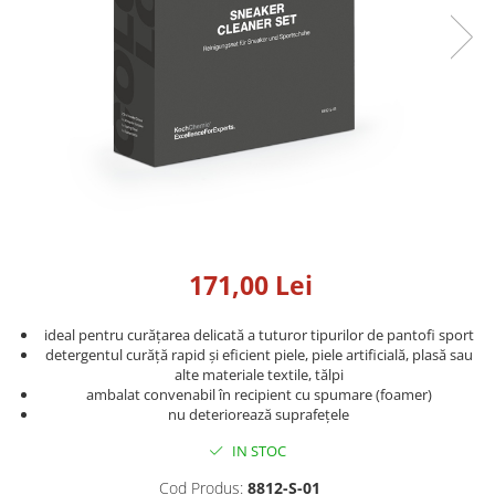
Detailing rapid
Paste
Lămpi de lucru
Ustensile
Bureți, Talere
Tornadoare
Protecție personală
Protecție vopsea
Suflante
Protectie piele
Ceară
Nebulizatoare, Spumante
Protecție respiratorie
Nano
Vopsire
Spălare cu presiune
Ceramică
Plastic, Cauciuc exterior
Pahare de amestec
Piese de schimb, Consumabile
PPS, RPS
Sticlă
Filtre cabina vopsit
Odorizante, A/C
Altele
171,00 Lei
Detailing rapid
ideal pentru curățarea delicată a tuturor tipurilor de pantofi sport
detergentul curăță rapid și eficient piele, piele artificială, plasă sau
alte materiale textile, tălpi
ambalat convenabil în recipient cu spumare (foamer)
nu deteriorează suprafețele
IN STOC
Cod Produs:
8812-S-01