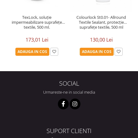
TexLock, soluție
Colourlock St0.01- Allround
impermeabilizare suprafețe
Textile Sealant, protecție
textile, 500 ml.
suprafețe textile, 500 ml
173,01 Lei
130,00 Lei
ADAUGA IN COS
ADAUGA IN COS
SOCIAL
Urmareste-ne in social media
SUPORT CLIENTI