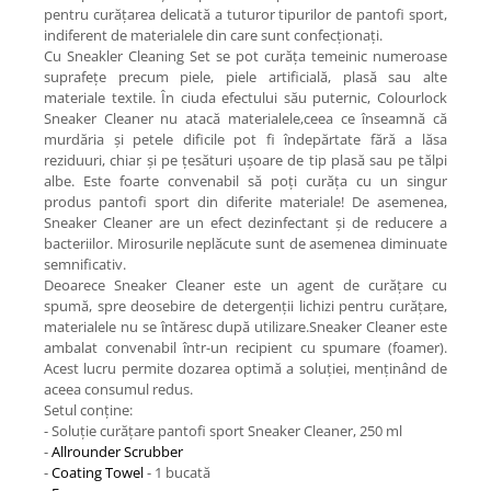
pentru curățarea delicată a tuturor tipurilor de pantofi sport,
indiferent de materialele din care sunt confecționați.
Cu Sneakler Cleaning Set se pot curăța temeinic numeroase
suprafețe precum piele, piele artificială, plasă sau alte
materiale textile. În ciuda efectului său puternic, Colourlock
Sneaker Cleaner nu atacă materialele,ceea ce înseamnă că
murdăria și petele dificile pot fi îndepărtate fără a lăsa
reziduuri, chiar și pe țesături ușoare de tip plasă sau pe tălpi
albe. Este foarte convenabil să poți curăța cu un singur
produs pantofi sport din diferite materiale! De asemenea,
Sneaker Cleaner are un efect dezinfectant și de reducere a
bacteriilor. Mirosurile neplăcute sunt de asemenea diminuate
semnificativ.
Deoarece Sneaker Cleaner este un agent de curățare cu
spumă, spre deosebire de detergenții lichizi pentru curățare,
materialele nu se întăresc după utilizare.Sneaker Cleaner este
ambalat convenabil într-un recipient cu spumare (foamer).
Acest lucru permite dozarea optimă a soluției, menținând de
aceea consumul redus.
Setul conține:
- Soluție curățare pantofi sport Sneaker Cleaner, 250 ml
-
Allrounder Scrubber
-
Coating Towel
- 1 bucată