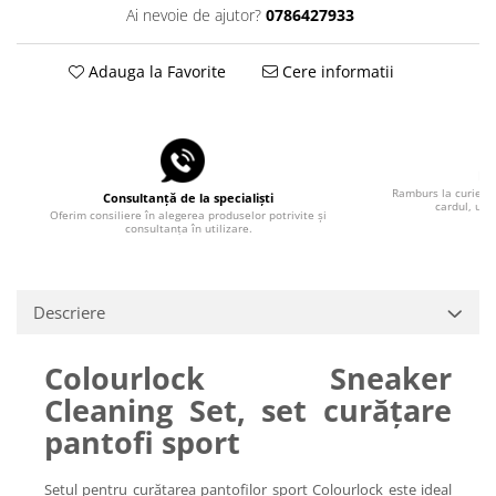
Ai nevoie de ajutor?
0786427933
Adauga la Favorite
Cere informatii
Pla
Ramburs la curier, 
Consultanță de la specialiști
cardul, uti
Oferim consiliere în alegerea produselor potrivite și
consultanța în utilizare.
Descriere
Colourlock Sneaker
Cleaning Set, set curățare
pantofi sport
Setul pentru curățarea pantofilor sport Colourlock este ideal