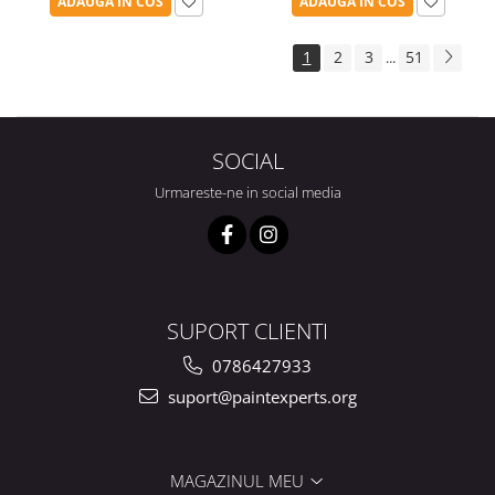
ADAUGA IN COS
ADAUGA IN COS
1
2
3
51
...
SOCIAL
Urmareste-ne in social media
SUPORT CLIENTI
0786427933
suport@paintexperts.org
MAGAZINUL MEU