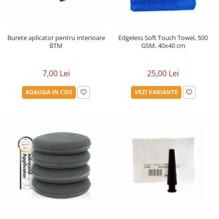
Detailing rapid
Paste
Lămpi de lucru
Ustensile
Bureți, Talere
Tornadoare
Protecție personală
Protecție vopsea
Suflante
Burete aplicator pentru interioare
Edgeless Soft Touch Towel, 500
Protectie piele
Ceară
BTM
GSM, 40x40 cm
Nebulizatoare, Spumante
Protecție respiratorie
Nano
Vopsire
Spălare cu presiune
Ceramică
7,00 Lei
25,00 Lei
Plastic, Cauciuc exterior
Pahare de amestec
Piese de schimb, Consumabile
PPS, RPS
ADAUGA IN COS
VEZI VARIANTE
Sticlă
Filtre cabina vopsit
Odorizante, A/C
Altele
Detailing rapid