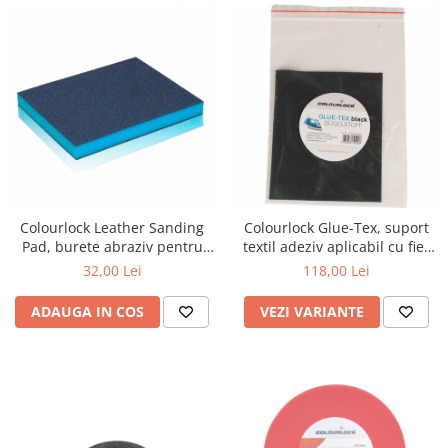
Colourlock Leather Sanding
Colourlock Glue-Tex, suport
Pad, burete abraziv pentru
textil adeziv aplicabil cu fier
piele
de călcat
32,00 Lei
118,00 Lei
ADAUGA IN COS
VEZI VARIANTE