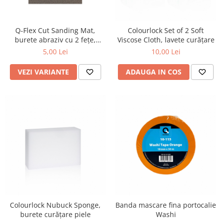
Detailing rapid
Paste
Lămpi de lucru
Ustensile
Bureți, Talere
Tornadoare
Protecție personală
Protecție vopsea
Q-Flex Cut Sanding Mat,
Colourlock Set of 2 Soft
Suflante
Protectie piele
burete abraziv cu 2 fețe,
Viscose Cloth, lavete curățare
Ceară
120x98x13mm
Nebulizatoare, Spumante
5,00 Lei
10,00 Lei
Protecție respiratorie
Nano
Vopsire
Spălare cu presiune
Ceramică
VEZI VARIANTE
ADAUGA IN COS
Plastic, Cauciuc exterior
Pahare de amestec
Piese de schimb, Consumabile
PPS, RPS
Sticlă
Filtre cabina vopsit
Odorizante, A/C
Altele
Detailing rapid
Colourlock Nubuck Sponge,
Banda mascare fina portocalie
burete curățare piele
Washi