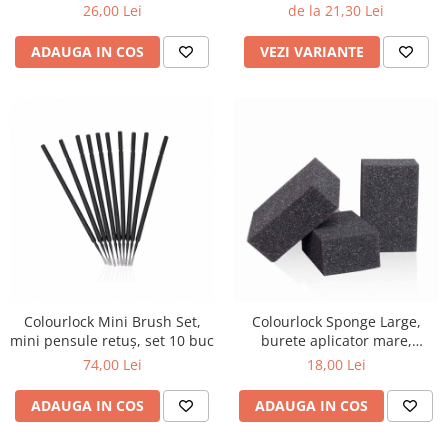
26,00 Lei
de la 21,30 Lei
ADAUGA IN COS
VEZI VARIANTE
Colourlock Mini Brush Set,
Colourlock Sponge Large,
mini pensule retuș, set 10 buc
burete aplicator mare,
90x55x35 mm, pachet 3 buc
74,00 Lei
18,00 Lei
ADAUGA IN COS
ADAUGA IN COS