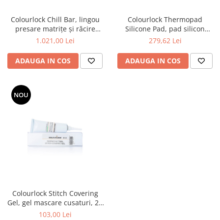
Colourlock Chill Bar, lingou
Colourlock Thermopad
presare matrițe și răcire
Silicone Pad, pad silicon
lucrări
termic
1.021,00 Lei
279,62 Lei
ADAUGA IN COS
ADAUGA IN COS
NOU
Colourlock Stitch Covering
Gel, gel mascare cusaturi, 20
ml
103,00 Lei