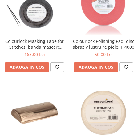
Colourlock Masking Tape for
Colourlock Polishing Pad, disc
Stitches, banda mascare
abraziv lustruire piele, P 4000
cusaturi, 1 mm x 50 m
165,00 Lei
50,00 Lei
ADAUGA IN COS
ADAUGA IN COS