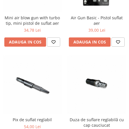
Detailing rapid
Paste
Lămpi de lucru
Ustensile
Bureți, Talere
Tornadoare
Protecție personală
Protecție vopsea
Mini air blow gun with turbo
Air Gun Basic - Pistol suflat
Suflante
Protectie piele
tip, mini pistol de suflat aer
aer
Ceară
Nebulizatoare, Spumante
34,78 Lei
39,00 Lei
Protecție respiratorie
Nano
Vopsire
Spălare cu presiune
Ceramică
ADAUGA IN COS
ADAUGA IN COS
Plastic, Cauciuc exterior
Pahare de amestec
Piese de schimb, Consumabile
PPS, RPS
Sticlă
Filtre cabina vopsit
Odorizante, A/C
Altele
Detailing rapid
Pix de suflat reglabil
Duza de suflare reglabilă cu
cap cauciucat
54,00 Lei