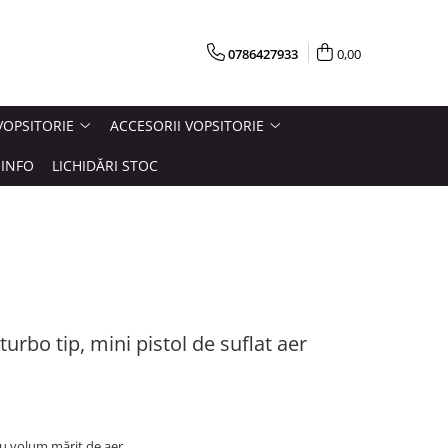
0786427933
0,00
VOPSITORIE
ACCESORII VOPSITORIE
INFO
LICHIDĂRI STOC
turbo tip, mini pistol de suflat aer
 cu volum mărit de aer