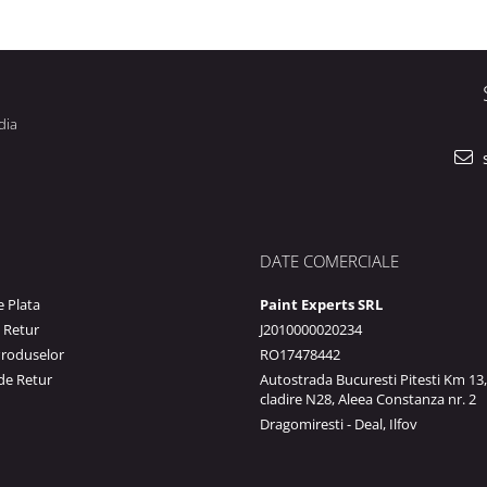
dia
s
DATE COMERCIALE
 Plata
Paint Experts SRL
e Retur
J2010000020234
Produselor
RO17478442
de Retur
Autostrada Bucuresti Pitesti Km 13,
cladire N28, Aleea Constanza nr. 2
Dragomiresti - Deal, Ilfov