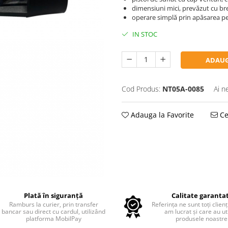
dimensiuni mici, prevăzut cu br
operare simplă prin apăsarea p
IN STOC
ADAUG
Cod Produs:
NT05A-0085
Ai n
Adauga la Favorite
Ce
Plată în siguranță
Calitate garanta
Ramburs la curier, prin transfer
Referința ne sunt toți clienț
bancar sau direct cu cardul, utilizând
am lucrat și care au uti
platforma MobilPay
produsele noastre