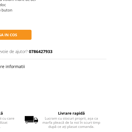
eloc
e buton
A IN COS
evoie de ajutor?
0786427933
re informatii
tă
Livrare rapidă
ii cu care
Lucram cu stocuri proprii, așa ca
lizat
marfa pleacă de la noi în scurt timp
.
după ce ați plasat comanda.