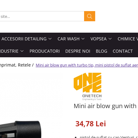
ACCESORII DETAILING
CAR WASH
VOPSEA
CHIMICE 
NDUSTRIE
PRODUCATORI
DESPRE NOI
BLOG
CONTACT
primat, Retele /
Mini air blow gun with turbo tip, mini pistol de suflat aer
Mini air blow gun with 
34,78 Lei
pistol de suflat cu cap Venturi,