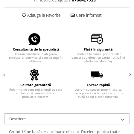
Adauga la Favorite
Cere informatii
Consultanță de la specialiști
Plată în siguranță
Oferim consiliere în alegerea
Ramburs la curier, prin transfer
produselor potrivite și consultanța în
bancar sau direct cu cardul, utilizând
utilizare.
platforma MobilPay
Calitate garantată
Livrare rapidă
Referința ne sunt toți clienții cu care
Lucram cu stocuri proprii, așa ca
am lucrat și care au utilizat
marfa pleacă de la noi în scurt timp
produsele noastre.
după ce ați plasat comanda.
Descriere
Grund 1K pe bază de zinc foarte eficient. Excelent pentru toate