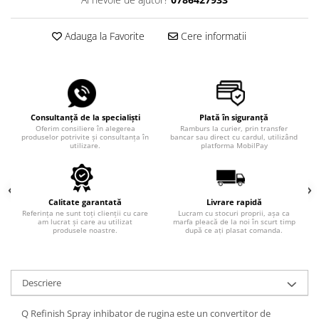
Adauga la Favorite
Cere informatii
Consultanță de la specialiști
Plată în siguranță
Oferim consiliere în alegerea
Ramburs la curier, prin transfer
produselor potrivite și consultanța în
bancar sau direct cu cardul, utilizând
utilizare.
platforma MobilPay
Calitate garantată
Livrare rapidă
Referința ne sunt toți clienții cu care
Lucram cu stocuri proprii, așa ca
am lucrat și care au utilizat
marfa pleacă de la noi în scurt timp
produsele noastre.
după ce ați plasat comanda.
Descriere
Q Refinish Spray inhibator de rugina este un convertitor de