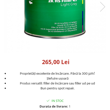
Detailing rapid
Paste
Lămpi de lucru
Ustensile
Bureți, Talere
Tornadoare
Protecție personală
Protecție vopsea
Suflante
Protectie piele
Ceară
Nebulizatoare, Spumante
Protecție respiratorie
Nano
Vopsire
Spălare cu presiune
Ceramică
Plastic, Cauciuc exterior
Pahare de amestec
Piese de schimb, Consumabile
PPS, RPS
Sticlă
Filtre cabina vopsit
Odorizante, A/C
Altele
265,00 Lei
Detailing rapid
µm!
Proprietăți excelente de încărcare. Până la 300
Șlefuire ușoară
Produs versatil: filler de încărcare sau filler ud pe ud
Bun pentru spot repair.
IN STOC
Durata de livrare:
1