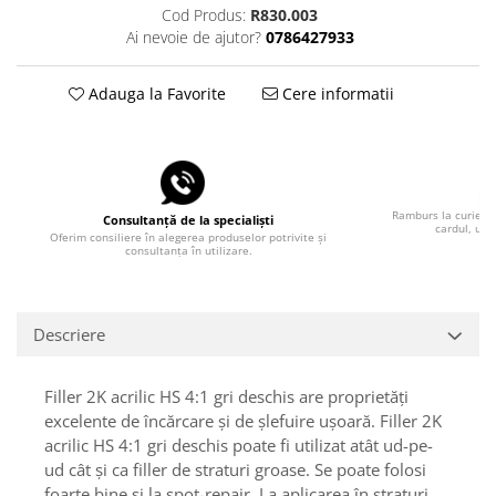
Cod Produs:
R830.003
Ai nevoie de ajutor?
0786427933
Adauga la Favorite
Cere informatii
Pla
Ramburs la curier, 
Consultanță de la specialiști
cardul, uti
Oferim consiliere în alegerea produselor potrivite și
consultanța în utilizare.
Descriere
Filler 2K acrilic HS 4:1 gri deschis are proprietăți
excelente de încărcare și de șlefuire ușoară. Filler 2K
acrilic HS 4:1 gri deschis poate fi utilizat atât ud-pe-
ud cât și ca filler de straturi groase. Se poate folosi
foarte bine și la spot-repair. La aplicarea în straturi