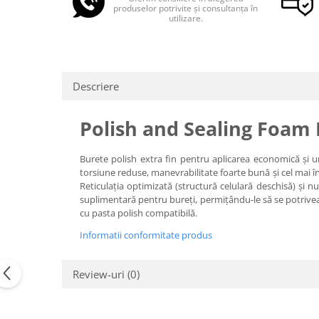
produselor potrivite și consultanța în
utilizare.
Descriere
Polish and Sealing Foam 
Burete polish extra fin pentru aplicarea economică și 
torsiune reduse, manevrabilitate foarte bună și cel mai în
Reticulația optimizată (structură celulară deschisă) și num
suplimentară pentru bureți, permițându-le să se potriveasc
cu pasta polish compatibilă.
Informatii conformitate produs
Review-uri
(0)