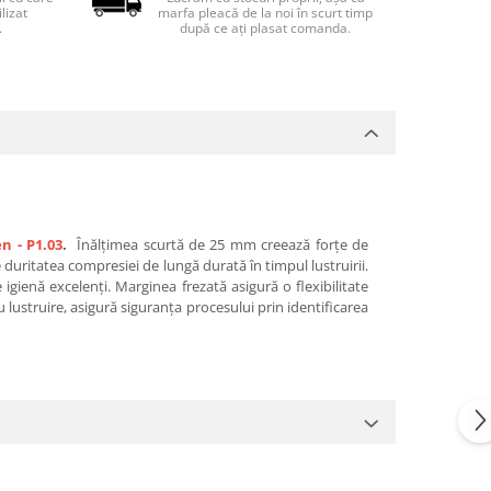
lizat
marfa pleacă de la noi în scurt timp
.
după ce ați plasat comanda.
n - P1.03
.
Înălțimea scurtă de 25 mm creează forțe de
 duritatea compresiei de lungă durată în timpul lustruirii.
e igienă excelenți. Marginea frezată asigură o flexibilitate
 lustruire, asigură siguranța procesului prin identificarea