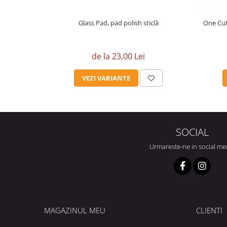
Glass Pad, pad polish sticlă
One Cut
de la 23,00 Lei
VEZI VARIANTE
SOCIAL
Urmareste-ne in social me
MAGAZINUL MEU
CLIENTI