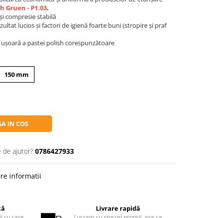
sh Gruen - P1.03
.
 și compresie stabilă
ltat lucios și factori de igienă foarte buni (stropire și praf
a ușoară a pastei polish corespunzătoare
150 mm
A IN COS
e de ajutor?
0786427933
re informatii
tă
Livrare rapidă
ii cu care
Lucram cu stocuri proprii, așa ca