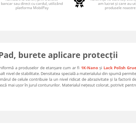
bancar sau direct cu cardul, utilizând
am lucrat și care au uti
platforma MobilPay
produsele noastre
Pad, burete aplicare protecții
uniformă a produselor de etanșare cum ar fi
1K-Nano
și
Lack Polish Grue
alt nivel de stabilitate. Densitatea specială a materialului din spumă permite
ărul de celule contribuie la un nivel ridicat de abrazivitate și la factorii d
ă mai ușor în jurul contururilor. Materialul nețesut colorat, potrivit pentru