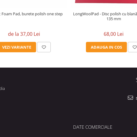
 Foam Pad, burete polish one step
LongWoolPad - Disc polish cu blană
135 mm
de la 37,00 Lei
68,00 Lei
VEZI VARIANTE
ADAUGA IN COS
dia
s
DATE COMERCIALE