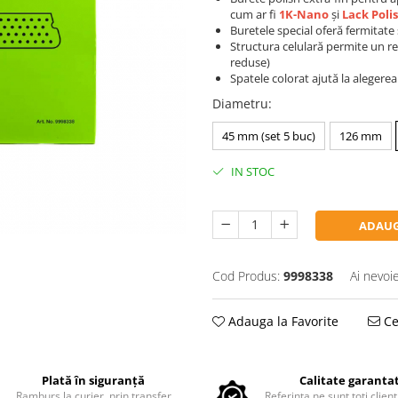
cum ar fi
1K-Nano
și
Lack Poli
Buretele special oferă fermitate
Structura celulară permite un rezu
reduse)
Spatele colorat ajută la alegere
Diametru
:
45 mm (set 5 buc)
126 mm
IN STOC
ADAUG
Cod Produs:
9998338
Ai nevoi
Adauga la Favorite
Ce
Plată în siguranță
Calitate garanta
Ramburs la curier, prin transfer
Referința ne sunt toți clienț