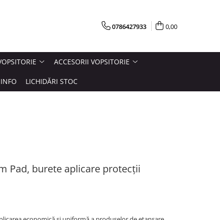
0786427933
0,00
VOPSITORIE
ACCESORII VOPSITORIE
INFO
LICHIDĂRI STOC
m Pad, burete aplicare protecții
aplicarea economică și uniformă a produselor de etanșare