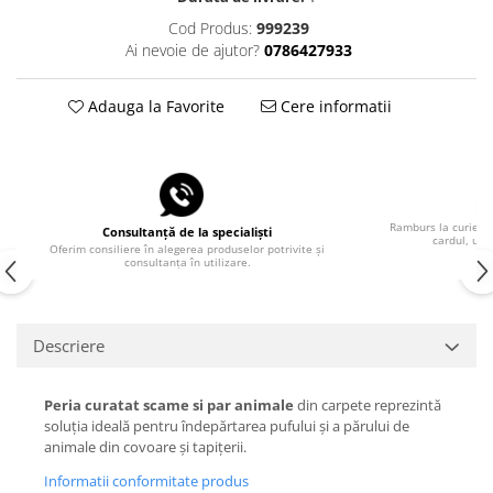
Cod Produs:
999239
Ai nevoie de ajutor?
0786427933
Adauga la Favorite
Cere informatii
Pla
Ramburs la curier, 
Consultanță de la specialiști
cardul, uti
Oferim consiliere în alegerea produselor potrivite și
consultanța în utilizare.
Descriere
Peria curatat scame si par animale
din carpete reprezintă
soluția ideală pentru îndepărtarea pufului și a părului de
animale din covoare și tapițerii.
Informatii conformitate produs