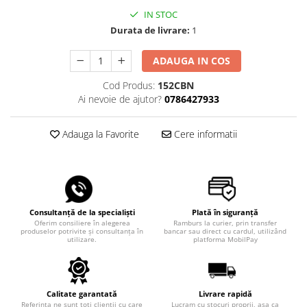
IN STOC
Durata de livrare:
1
ADAUGA IN COS
Cod Produs:
152CBN
Ai nevoie de ajutor?
0786427933
Adauga la Favorite
Cere informatii
Consultanță de la specialiști
Plată în siguranță
Oferim consiliere în alegerea
Ramburs la curier, prin transfer
produselor potrivite și consultanța în
bancar sau direct cu cardul, utilizând
utilizare.
platforma MobilPay
Calitate garantată
Livrare rapidă
Referința ne sunt toți clienții cu care
Lucram cu stocuri proprii, așa ca