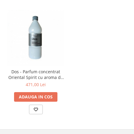
Dos - Parfum concentrat
Oriental Spirit cu aroma de
lemn de santal, 1 ltr
471,00 Lei
ADAUGA IN COS