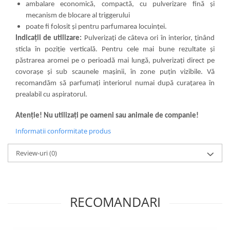
ambalare economică, compactă, cu pulverizare fină și
mecanism de blocare al triggerului
poate fi folosit și pentru parfumarea locuinței.
Indicații de utilizare:
Pulverizați de câteva ori în interior, ținând
sticla în poziție verticală. Pentru cele mai bune rezultate și
păstrarea aromei pe o perioadă mai lungă, pulverizați direct pe
covorașe și sub scaunele mașinii, în zone puțin vizibile. Vă
recomandăm să parfumați interiorul numai după curațarea în
prealabil cu aspiratorul.
Atenție! Nu utilizați pe oameni sau animale de companie!
Informatii conformitate produs
Review-uri
(0)
RECOMANDARI