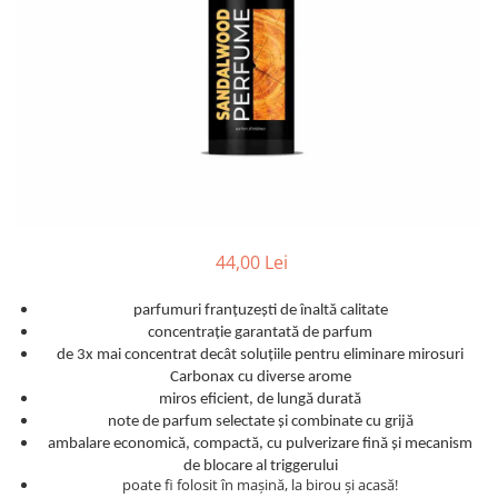
Detailing rapid
Paste
Lămpi de lucru
Ustensile
Bureți, Talere
Tornadoare
Protecție personală
Protecție vopsea
Suflante
Protectie piele
Ceară
Nebulizatoare, Spumante
Protecție respiratorie
Nano
Vopsire
Spălare cu presiune
Ceramică
Plastic, Cauciuc exterior
Pahare de amestec
Piese de schimb, Consumabile
PPS, RPS
Sticlă
Filtre cabina vopsit
Odorizante, A/C
44,00 Lei
Altele
Detailing rapid
parfumuri franțuzești de înaltă calitate
concentrație garantată de parfum
de 3x mai concentrat decât soluțiile pentru eliminare mirosuri
Carbonax cu diverse arome
miros eficient, de lungă durată
note de parfum selectate și combinate cu grijă
ambalare economică, compactă, cu pulverizare fină și mecanism
de blocare al triggerului
poate fi folosit în mașină, la birou și acasă!