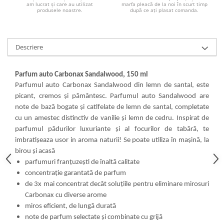
am lucrat și care au utilizat
marfa pleacă de la noi în scurt timp
produsele noastre.
după ce ați plasat comanda.
Descriere
Parfum auto Carbonax Sandalwood, 150 ml
Parfumul auto Carbonax Sandalwood din lemn de santal, este
picant, cremos și pământesc. Parfumul auto Sandalwood are
note de bază bogate și catifelate de lemn de santal, completate
cu un amestec distinctiv de vanilie și lemn de cedru. Inspirat de
parfumul pădurilor luxuriante și al focurilor de tabără, te
imbratișeaza usor in aroma naturii! Se poate utiliza în mașină, la
birou și acasă
parfumuri franțuzești de înaltă calitate
concentrație garantată de parfum
de 3x mai concentrat decât soluțiile pentru eliminare mirosuri
Carbonax cu diverse arome
miros eficient, de lungă durată
note de parfum selectate și combinate cu grijă