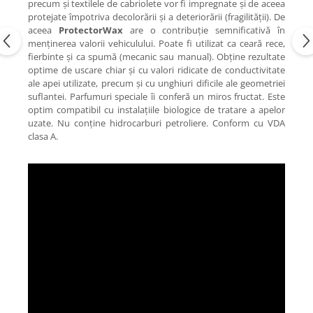
precum și textilele de cabriolete vor fi impregnate și de aceea
protejate împotriva decolorării și a deteriorării (fragilității). De
aceea
ProtectorWax
are o contribuție semnificativă în
menținerea valorii vehiculului. Poate fi utilizat ca ceară rece,
fierbinte și ca spumă (mecanic sau manual). Obține rezultate
optime de uscare chiar și cu valori ridicate de conductivitate
ale apei utilizate, precum și cu unghiuri dificile ale geometriei
suflantei. Parfumuri speciale îi conferă un miros fructat. Este
optim compatibil cu instalațiile biologice de tratare a apelor
uzate. Nu conține hidrocarburi petroliere. Conform cu VDA
clasa A.