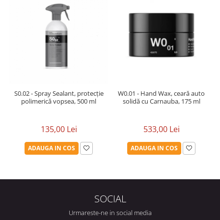
S0.02 - Spray Sealant, protecție
W0.01 - Hand Wax, ceară auto
polimerică vopsea, 500 ml
solidă cu Carnauba, 175 ml
135,00 Lei
533,00 Lei
ADAUGA IN COS
ADAUGA IN COS
SOCIAL
Urmareste-ne in social media