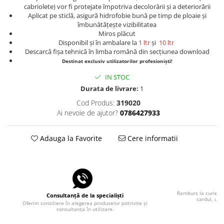
cabriolete) vor fi protejate împotriva decolorării și a deteriorării
Aplicat pe sticlă, asigură hidrofobie bună pe timp de ploaie și
îmbunătățește vizibilitatea
Miros plăcut
Disponibil și în ambalare la
1 ltr
și
10 ltr
Descarcă fișa tehnică în limba română din secțiunea download
Destinat exclusiv utilizatorilor profesioniști!
IN STOC
Durata de livrare:
1
Cod Produs:
319020
Ai nevoie de ajutor?
0786427933
Adauga la Favorite
Cere informatii
Pla
Ramburs la curier, 
Consultanță de la specialiști
cardul, uti
Oferim consiliere în alegerea produselor potrivite și
consultanța în utilizare.