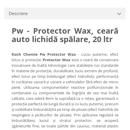
Descriere
Pw - Protector Wax, ceară
auto lichidă spălare, 20 ltr
Koch Chemie Pw Protector Wax
- Luciu puternic, efect
lotus și protecție.
Protector Wax
este o ceară de conservare
inovatoare de înaltă tehnologie care stabilește noi standarde
în materie de protecție, durabilitate, luciu extrem de profund,
efect lotus pe timp îndelungat (efect hidrofob), performanță
în curățarea ușoară și uscare a vehiculelor fără efect de micro
perle. Utilizarea componentelor reactive polifuncționale în
combinație cu componentele de îngrijire de cea mai înaltă
calitate, care aderă ferm la suprafață ca o rețea, garantează o
protecție perfectă de lungă durată și cu luciu puternic, precum
și vizibilitate îmbunătățită pe timp de ploaie (efect hidrofob de
respingere a picăturilor de ploaie). Prin aplicarea regulată se
îmbunătățesc luciul și stratul protector, se acoperă
zgârieturile fine, iar toate părțile din cauciuc, material plastic