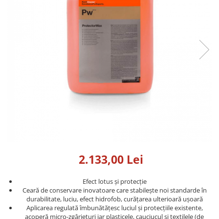
Detailing rapid
Paste
Lămpi de lucru
Ustensile
Bureți, Talere
Tornadoare
Protecție personală
Protecție vopsea
Suflante
Protectie piele
Ceară
Nebulizatoare, Spumante
Protecție respiratorie
Nano
Vopsire
Spălare cu presiune
Ceramică
Plastic, Cauciuc exterior
Pahare de amestec
Piese de schimb, Consumabile
PPS, RPS
Sticlă
Filtre cabina vopsit
Odorizante, A/C
Altele
Detailing rapid
2.133,00 Lei
Efect lotus și protecție
Ceară de conservare inovatoare care stabilește noi standarde în
durabilitate, luciu, efect hidrofob, curățarea ulterioară ușoară
Aplicarea regulată îmbunătățesc luciul și protecțiile existente,
acoperă micro-zgârieturi iar plasticele, cauciucul si textilele (de