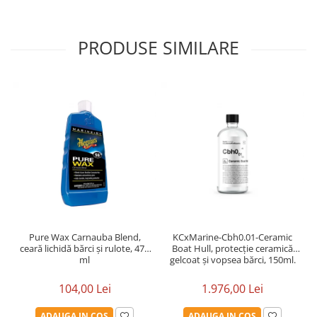
PRODUSE SIMILARE
Pure Wax Carnauba Blend,
KCxMarine-Cbh0.01-Ceramic
ceară lichidă bărci și rulote, 473
Boat Hull, protecție ceramică
ml
gelcoat și vopsea bărci, 150ml.
104,00 Lei
1.976,00 Lei
ADAUGA IN COS
ADAUGA IN COS