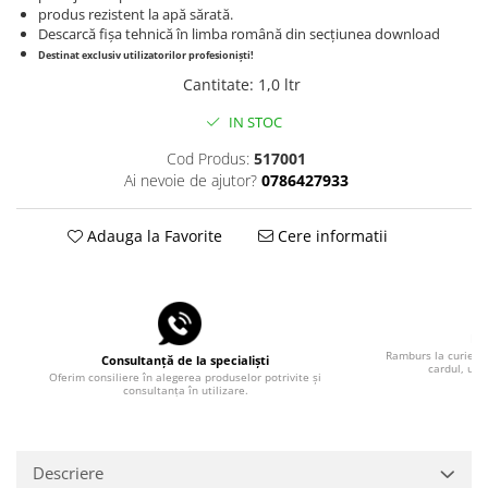
produs rezistent la apă sărată.
Descarcă fișa tehnică în limba română din secțiunea download
Destinat exclusiv utilizatorilor profesioniști!
Cantitate
:
1,0 ltr
IN STOC
Cod Produs:
517001
Ai nevoie de ajutor?
0786427933
Adauga la Favorite
Cere informatii
Pla
Ramburs la curier, 
Consultanță de la specialiști
cardul, uti
Oferim consiliere în alegerea produselor potrivite și
consultanța în utilizare.
Descriere