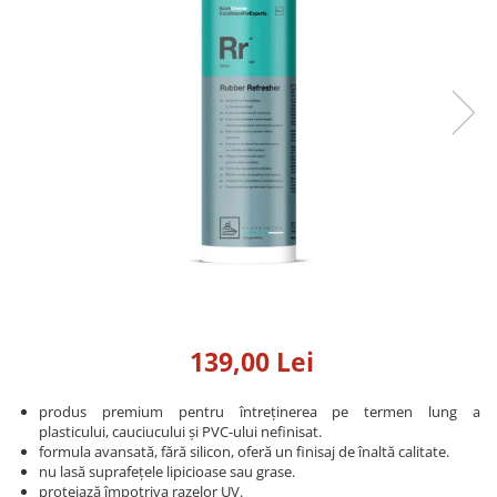
Detailing rapid
Paste
Lămpi de lucru
Ustensile
Bureți, Talere
Tornadoare
Protecție personală
Protecție vopsea
Suflante
Protectie piele
Ceară
Nebulizatoare, Spumante
Protecție respiratorie
Nano
Vopsire
Spălare cu presiune
Ceramică
Plastic, Cauciuc exterior
Pahare de amestec
Piese de schimb, Consumabile
PPS, RPS
Sticlă
Filtre cabina vopsit
Odorizante, A/C
Altele
Detailing rapid
139,00 Lei
produs premium pentru întreținerea pe termen lung a
plasticului, cauciucului și PVC-ului nefinisat.
formula avansată, fără silicon, oferă un finisaj de înaltă calitate.
nu lasă suprafețele lipicioase sau grase.
protejază împotriva razelor UV.