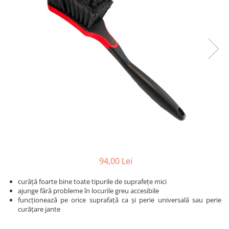
Detailing rapid
Paste
Lămpi de lucru
Ustensile
Bureți, Talere
Tornadoare
Protecție personală
Protecție vopsea
Suflante
Protectie piele
Ceară
Nebulizatoare, Spumante
Protecție respiratorie
Nano
Vopsire
Spălare cu presiune
Ceramică
Plastic, Cauciuc exterior
Pahare de amestec
Piese de schimb, Consumabile
PPS, RPS
Sticlă
Filtre cabina vopsit
Odorizante, A/C
Altele
Detailing rapid
94,00 Lei
curăță foarte bine toate tipurile de suprafețe mici
ajunge fără probleme în locurile greu accesibile
funcționează pe orice suprafață ca și perie universală sau perie
curățare jante