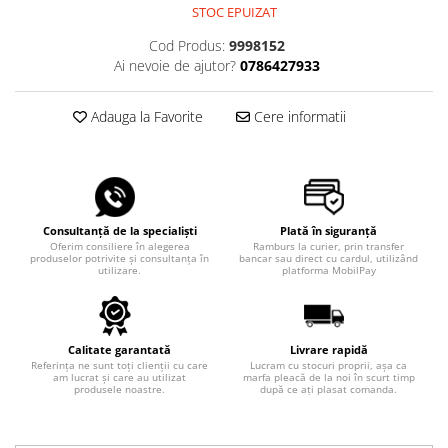
STOC EPUIZAT
Cod Produs:
9998152
Ai nevoie de ajutor?
0786427933
Adauga la Favorite
Cere informatii
Consultanță de la specialiști
Plată în siguranță
Oferim consiliere în alegerea
Ramburs la curier, prin transfer
produselor potrivite și consultanța în
bancar sau direct cu cardul, utilizând
utilizare.
platforma MobilPay
Calitate garantată
Livrare rapidă
Referința ne sunt toți clienții cu care
Lucram cu stocuri proprii, așa ca
am lucrat și care au utilizat
marfa pleacă de la noi în scurt timp
produsele noastre.
după ce ați plasat comanda.