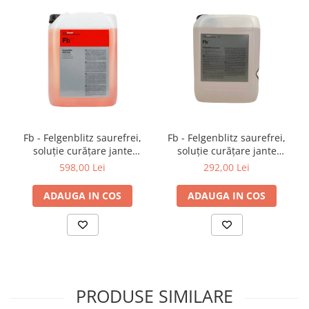
Fb - Felgenblitz saurefrei,
Fb - Felgenblitz saurefrei,
soluție curățare jante
soluție curățare jante
neutră cu indicator roșu, 11
neutră cu indicator roșu, 5
598,00 Lei
292,00 Lei
kg
ltr
ADAUGA IN COS
ADAUGA IN COS
PRODUSE SIMILARE