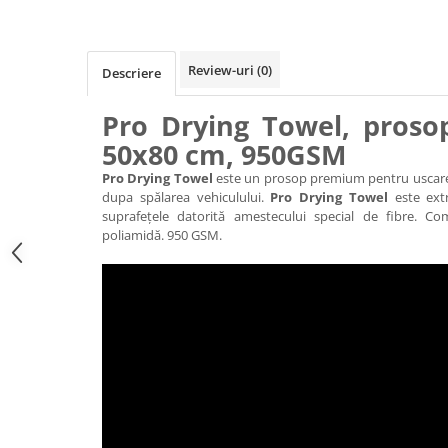
Review-uri
(0)
Descriere
Pro Drying Towel, proso
50x80 cm, 950GSM
Pro Drying Towel
este un prosop premium pentru uscarea
dupa spălarea vehiculului.
Pro Drying Towel
este ext
suprafețele datorită amestecului special de fibre. C
poliamidă. 950 GSM.