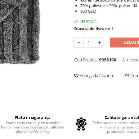
extrem de absorbant și delicat c
70% poliester + 30% poliamidă
950 GSM
IN STOC
Durata de livrare:
1
ADAUG
Cod Produs:
9998160
Ai nevoi
Adauga la Favorite
Cere 
Plată în siguranță
Calitate garanta
Ramburs la curier, prin transfer
Referința ne sunt toți clienț
bancar sau direct cu cardul, utilizând
am lucrat și care au uti
platforma MobilPay
produsele noastre