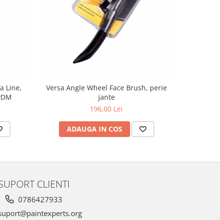
a Line,
Versa Angle Wheel Face Brush, perie
Supreme Wh
EPDM
jante
196,00 Lei
ADAUGA IN COS
AD
SUPORT CLIENTI
0786427933
uport@paintexperts.org