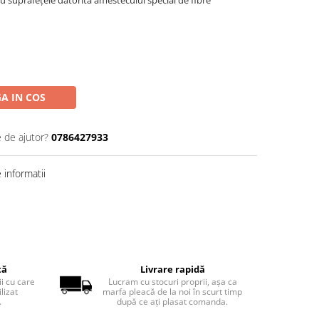
u suprafețele datorită amestecului special de fibre
A IN COS
e de ajutor?
0786427933
informatii
tă
Livrare rapidă
ii cu care
Lucram cu stocuri proprii, așa ca
lizat
marfa pleacă de la noi în scurt timp
.
după ce ați plasat comanda.