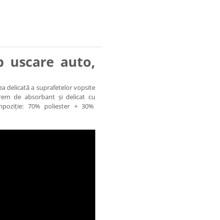
p uscare auto,
 delicată a suprafetelor vopsite
rem de absorbant și delicat cu
ompoziție: 70% poliester + 30%