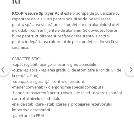
ltr
KCX-Pressure Sprayer Acid
este o pompă de pulverizare cu
capacitate de la 1.5 litri pentru soluții acide. Se utilizează
pentru spălarea și curățarea suprafețelor din aluminiu și oţel
inoxidabil, cum ar fi jantele de aluminiu. Se dovedesc foarte
bune pentru curățarea suprafețelor rezistente la acizi și
pentru îndepărtarea calcarului de pe suprafețele din sticlă și
ceramică.
CARACTERISTICI:
-capăt reglabil - ajunge la locurile greu accesibile
-duza reglabilă - reglarea gradului de atomizare a lichidului (de
la ceață la flux)
-supapa de siguranță - controlul presiunii
-mâner convenabil - o ergonomie special concepută
-bandă transparentă pentru nivelul de lichid - dozare ușoară și
control al nivelului lichidului
-inel de stabilizare - stabilizarea și protejarea rezervorului
împotriva deteriorării
-garnituri din FPM