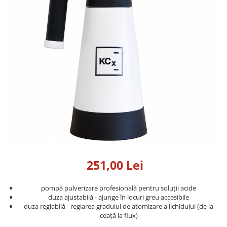
Detailing rapid
Paste
Lămpi de lucru
Ustensile
Bureți, Talere
Tornadoare
Protecție personală
Protecție vopsea
Suflante
Protectie piele
Ceară
Nebulizatoare, Spumante
Protecție respiratorie
Nano
Vopsire
Spălare cu presiune
Ceramică
Plastic, Cauciuc exterior
Pahare de amestec
Piese de schimb, Consumabile
PPS, RPS
Sticlă
Filtre cabina vopsit
Odorizante, A/C
Altele
Detailing rapid
251,00 Lei
pompă pulverizare profesională pentru soluții acide
duza ajustabilă - ajunge în locuri greu accesibile
duza reglabilă - reglarea gradului de atomizare a lichidului (de la
ceață la flux)