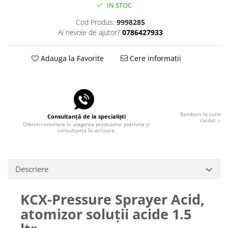
IN STOC
Cod Produs:
9998285
Ai nevoie de ajutor?
0786427933
Adauga la Favorite
Cere informatii
Pla
Ramburs la curier, 
Consultanță de la specialiști
cardul, uti
Oferim consiliere în alegerea produselor potrivite și
consultanța în utilizare.
Descriere
KCX-Pressure Sprayer Acid,
atomizor soluții acide 1.5