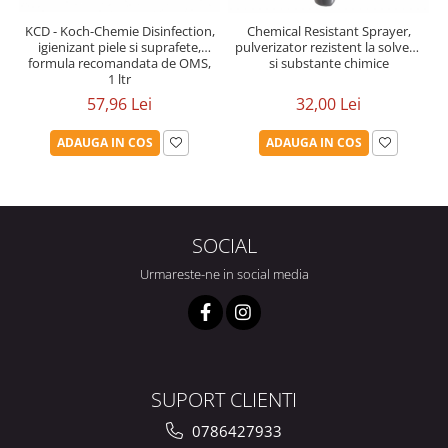
KCD - Koch-Chemie Disinfection,
Chemical Resistant Sprayer,
igienizant piele si suprafete,
pulverizator rezistent la solvent
formula recomandata de OMS,
si substante chimice
1 ltr
57,96 Lei
32,00 Lei
ADAUGA IN COS
ADAUGA IN COS
SOCIAL
Urmareste-ne in social media
SUPORT CLIENTI
0786427933