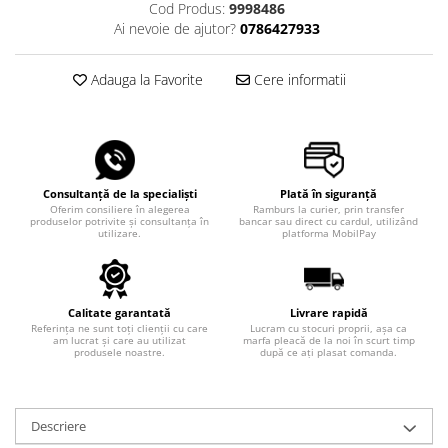
Cod Produs:
9998486
Ai nevoie de ajutor?
0786427933
Adauga la Favorite
Cere informatii
Consultanță de la specialiști
Plată în siguranță
Oferim consiliere în alegerea
Ramburs la curier, prin transfer
produselor potrivite și consultanța în
bancar sau direct cu cardul, utilizând
utilizare.
platforma MobilPay
Calitate garantată
Livrare rapidă
Referința ne sunt toți clienții cu care
Lucram cu stocuri proprii, așa ca
am lucrat și care au utilizat
marfa pleacă de la noi în scurt timp
produsele noastre.
după ce ați plasat comanda.
Descriere