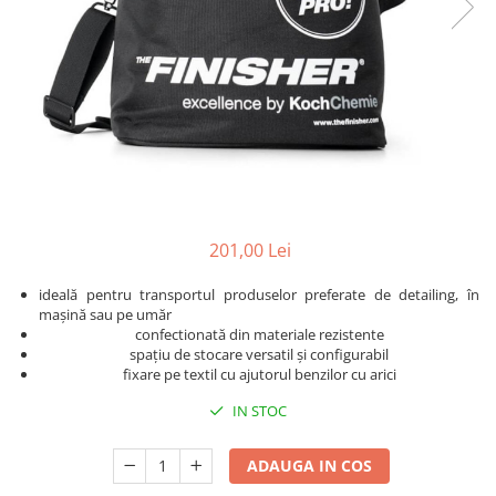
Detailing rapid
Paste
Lămpi de lucru
Ustensile
Bureți, Talere
Tornadoare
Protecție personală
Protecție vopsea
Suflante
Protectie piele
Ceară
Nebulizatoare, Spumante
Protecție respiratorie
Nano
Vopsire
Spălare cu presiune
Ceramică
Plastic, Cauciuc exterior
Pahare de amestec
Piese de schimb, Consumabile
PPS, RPS
Sticlă
Filtre cabina vopsit
Odorizante, A/C
201,00 Lei
Altele
Detailing rapid
ideală pentru transportul produselor preferate de detailing, în
mașină sau pe umăr
confectionată din materiale rezistente
spațiu de stocare versatil și configurabil
fixare pe textil cu ajutorul benzilor cu arici
IN STOC
ADAUGA IN COS