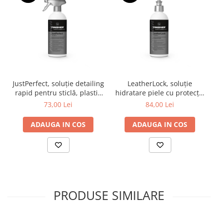
JustPerfect, soluție detailing
LeatherLock, soluție
rapid pentru sticlă, plastic
hidratare piele cu protecție
și suprafețe vopsite, 500 ml.
UV, 500 ml.
73,00 Lei
84,00 Lei
ADAUGA IN COS
ADAUGA IN COS
PRODUSE SIMILARE