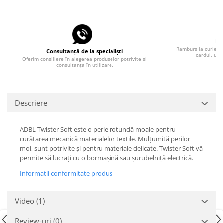
Pla
Ramburs la curier, 
Consultanță de la specialiști
cardul, uti
Oferim consiliere în alegerea produselor potrivite și
consultanța în utilizare.
Descriere
ADBL Twister Soft este o perie rotundă moale pentru
curățarea mecanică materialelor textile. Mulțumită perilor
moi, sunt potrivite și pentru materiale delicate. Twister Soft vă
permite să lucrați cu o bormașină sau șurubelniță electrică.
Informatii conformitate produs
Video
(1)
Review-uri
(0)