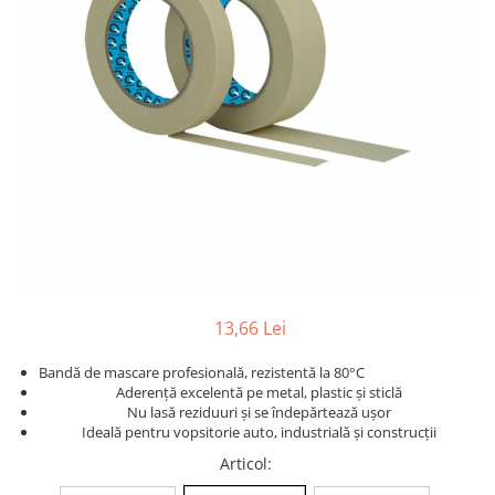
Detailing rapid
Paste
Lămpi de lucru
Ustensile
Bureți, Talere
Tornadoare
Protecție personală
Protecție vopsea
Suflante
Protectie piele
Ceară
Nebulizatoare, Spumante
Protecție respiratorie
Nano
Vopsire
Spălare cu presiune
Ceramică
Plastic, Cauciuc exterior
Pahare de amestec
Piese de schimb, Consumabile
PPS, RPS
Sticlă
Filtre cabina vopsit
Odorizante, A/C
Altele
Detailing rapid
13,66 Lei
Bandă de mascare profesională, rezistentă la 80°C
Aderență excelentă pe metal, plastic și sticlă
Nu lasă reziduuri și se îndepărtează ușor
Ideală pentru vopsitorie auto, industrială și construcții
Articol
: