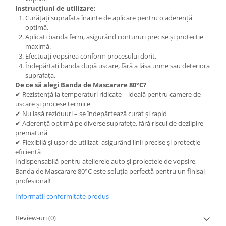
Instrucțiuni de utilizare:
Curățați suprafața înainte de aplicare pentru o aderență
optimă.
Aplicați banda ferm, asigurând contururi precise și protecție
maximă.
Efectuați vopsirea conform procesului dorit.
Îndepărtați banda după uscare, fără a lăsa urme sau deteriora
suprafața.
De ce să alegi Banda de Mascarare 80°C?
✔ Rezistență la temperaturi ridicate – ideală pentru camere de
uscare și procese termice
✔ Nu lasă reziduuri – se îndepărtează curat și rapid
✔ Aderență optimă pe diverse suprafețe, fără riscul de dezlipire
prematură
✔ Flexibilă și ușor de utilizat, asigurând linii precise și protecție
eficientă
Indispensabilă pentru atelierele auto și proiectele de vopsire,
Banda de Mascarare 80°C este soluția perfectă pentru un finisaj
profesional!
Informatii conformitate produs
Review-uri
(0)