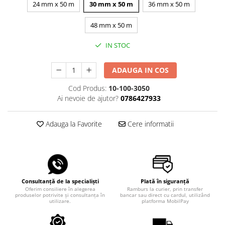
24 mm x 50 m
30 mm x 50 m
36 mm x 50 m
48 mm x 50 m
IN STOC
ADAUGA IN COS
Cod Produs:
10-100-3050
Ai nevoie de ajutor?
0786427933
Adauga la Favorite
Cere informatii
Consultanță de la specialiști
Plată în siguranță
Oferim consiliere în alegerea
Ramburs la curier, prin transfer
produselor potrivite și consultanța în
bancar sau direct cu cardul, utilizând
utilizare.
platforma MobilPay