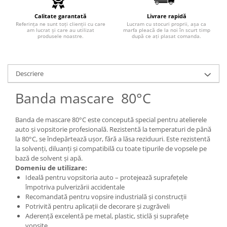
Calitate garantată
Livrare rapidă
Referința ne sunt toți clienții cu care
Lucram cu stocuri proprii, așa ca
am lucrat și care au utilizat
marfa pleacă de la noi în scurt timp
produsele noastre.
după ce ați plasat comanda.
Descriere
Banda mascare 80°C
Banda de mascare 80°C este concepută special pentru atelierele
auto și vopsitorie profesională. Rezistentă la temperaturi de până
la 80°C, se îndepărtează ușor, fără a lăsa reziduuri. Este rezistentă
la solvenți, diluanți și compatibilă cu toate tipurile de vopsele pe
bază de solvent și apă.
Domeniu de utilizare:
Ideală pentru vopsitoria auto – protejează suprafețele
împotriva pulverizării accidentale
Recomandată pentru vopsire industrială și construcții
Potrivită pentru aplicații de decorare și zugrăveli
Aderență excelentă pe metal, plastic, sticlă și suprafețe
vopsite