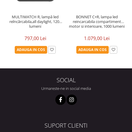
MULTIMATCH R, lampă led
BONNET C+R, lampa led
reîncărcabila,all daylight, 1200
reincarcabila compartiment
lumeni
motor si interioare, 1000 lumeni
797,00 Lei
1.079,00 Lei
ADAUGA IN COS
ADAUGA IN COS
SOCIAL
Urmareste-ne in social media
SUPORT CLIENTI