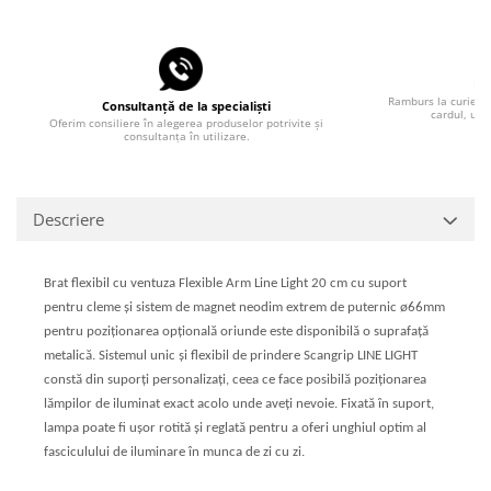
Pla
Ramburs la curier, 
Consultanță de la specialiști
cardul, uti
Oferim consiliere în alegerea produselor potrivite și
consultanța în utilizare.
Descriere
Brat flexibil cu ventuza Flexible Arm Line Light 20 cm cu suport
pentru cleme și sistem de magnet neodim extrem de puternic ø66mm
pentru poziționarea opțională oriunde este disponibilă o suprafață
metalică. Sistemul unic și flexibil de prindere Scangrip LINE LIGHT
constă din suporți personalizați, ceea ce face posibilă poziționarea
lămpilor de iluminat exact acolo unde aveți nevoie. Fixată în suport,
lampa poate fi ușor rotită și reglată pentru a oferi unghiul optim al
fasciculului de iluminare în munca de zi cu zi.