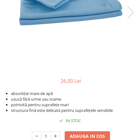
Detailing rapid
Paste
Lămpi de lucru
Ustensile
Bureți, Talere
Tornadoare
Protecție personală
Protecție vopsea
Suflante
Protectie piele
Ceară
Nebulizatoare, Spumante
Protecție respiratorie
Nano
Vopsire
Spălare cu presiune
Ceramică
Plastic, Cauciuc exterior
Pahare de amestec
Piese de schimb, Consumabile
PPS, RPS
Sticlă
Filtre cabina vopsit
Odorizante, A/C
Altele
Detailing rapid
26,00 Lei
absorbție mare de apă
usucă fără urme sau scame
potrivită pentru suprafețe mari
structura fină este delicată pentru suprafețele sensibile
IN STOC
ADAUGA IN COS