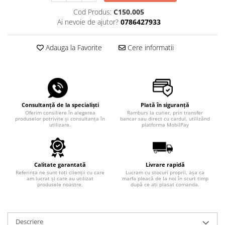
Cod Produs:
C150.005
Ai nevoie de ajutor?
0786427933
Adauga la Favorite
Cere informatii
Consultanță de la specialiști
Plată în siguranță
Oferim consiliere în alegerea
Ramburs la curier, prin transfer
produselor potrivite și consultanța în
bancar sau direct cu cardul, utilizând
utilizare.
platforma MobilPay
Calitate garantată
Livrare rapidă
Referința ne sunt toți clienții cu care
Lucram cu stocuri proprii, așa ca
am lucrat și care au utilizat
marfa pleacă de la noi în scurt timp
produsele noastre.
după ce ați plasat comanda.
Descriere