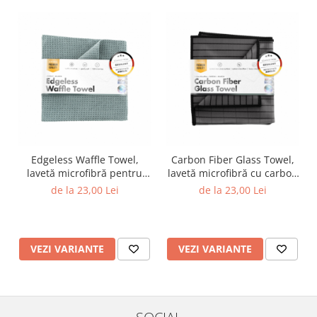
Edgeless Waffle Towel,
Carbon Fiber Glass Towel,
lavetă microfibră pentru
lavetă microfibră cu carbon
sticlă, 1 buc.
pentru sticlă, 360GSM,
de la 23,00 Lei
de la 23,00 Lei
40×40cm
VEZI VARIANTE
VEZI VARIANTE
SOCIAL