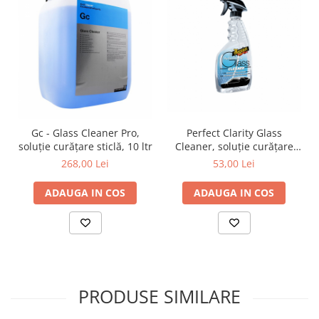
Perfect Clarity Glass
Gc - Glass Cleaner Pro,
Cleaner, soluție curățare
soluție curățare sticlă, 10 ltr
geamuri, flacon 709 ml.
53,00 Lei
268,00 Lei
ADAUGA IN COS
ADAUGA IN COS
PRODUSE SIMILARE