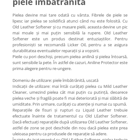
piele îmbătrânită
Pielea devine mai tare odată cu vârsta. Fibrele de piele se
lipesc iar pielea se solidifică atunci când nu este folosită. Cu
Old Leather Softener și cu masare pielii, aceasta devine un pic
mai moale și mai puțin sensibilă la rupere. Old Leather
Softener este un produs destinat entuziaștilor. Pentru
profesioniști se recomandă Licker Oil, pentru a se asigura
durabilitatea eventualelor reparații și a vopsirii.
Pieile cu pori deschiși, precum pielea anilină și pielea întoarsă,
sunt sensibile la pete. În astfel de cazuri, Aniline Protector este
prima alegere pentru re-ungere.
Domeniu de utilizare: piele îmbătrânită, uscată
Indicații de utilizare: mai întâi curățați pielea cu Mild Leather
Cleaner, umezind pielea cât mai puțin cu putință, deoarece
pielea veche și fragilă poate fi mai deteriorată și mai slăbită de
umiditate. Prin urmare, curățați cu atenție și numai cu spumă.
Reparațiile de fisuri și rupturi cu Liquid Leather trebuie
efectuate înainte de tratamentul cu Old LEather Softener.
Dacă efectuați reparațiile după utilizarea Old Leather Softener,
astfel de zone se pot deschide din nou dacă pielea este prea
uleioasa pentru ca produsele de reparație să adere.
Înainte de tratamentul cu Old LEather Softener, pielea trebuie