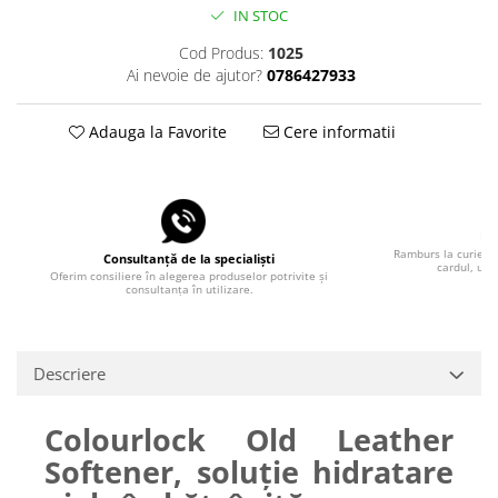
IN STOC
Cod Produs:
1025
Ai nevoie de ajutor?
0786427933
Adauga la Favorite
Cere informatii
Pla
Ramburs la curier, 
Consultanță de la specialiști
cardul, uti
Oferim consiliere în alegerea produselor potrivite și
consultanța în utilizare.
Descriere
Colourlock Old Leather
Softener, soluție hidratare