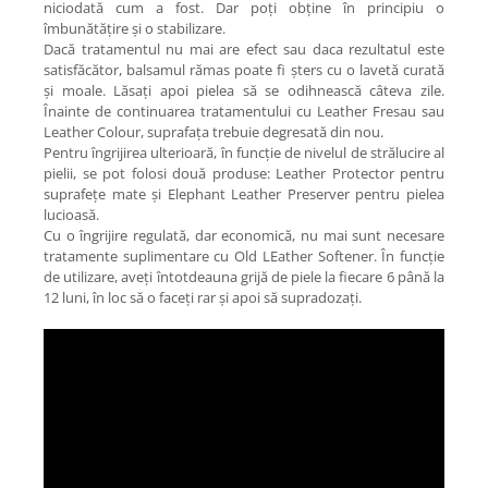
niciodată cum a fost. Dar poți obține în principiu o
îmbunătățire și o stabilizare.
Dacă tratamentul nu mai are efect sau daca rezultatul este
satisfăcător, balsamul rămas poate fi șters cu o lavetă curată
și moale. Lăsați apoi pielea să se odihnească câteva zile.
Înainte de continuarea tratamentului cu Leather Fresau sau
Leather Colour, suprafața trebuie degresată din nou.
Pentru îngrijirea ulterioară, în funcție de nivelul de strălucire al
pielii, se pot folosi două produse: Leather Protector pentru
suprafețe mate și Elephant Leather Preserver pentru pielea
lucioasă.
Cu o îngrijire regulată, dar economică, nu mai sunt necesare
tratamente suplimentare cu Old LEather Softener. În funcție
de utilizare, aveți întotdeauna grijă de piele la fiecare 6 până la
12 luni, în loc să o faceți rar și apoi să supradozați.