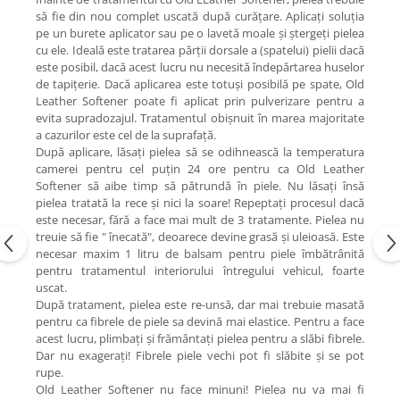
să fie din nou complet uscată după curățare. Aplicați soluția
pe un burete aplicator sau pe o lavetă moale și ștergeți pielea
cu ele. Ideală este tratarea părții dorsale a (spatelui) pielii dacă
este posibil, dacă acest lucru nu necesită îndepărtarea huselor
de tapițerie. Dacă aplicarea este totuși posibilă pe spate, Old
Leather Softener poate fi aplicat prin pulverizare pentru a
evita supradozajul. Tratamentul obișnuit în marea majoritate
a cazurilor este cel de la suprafață.
După aplicare, lăsați pielea să se odihnească la temperatura
camerei pentru cel puțin 24 ore pentru ca Old Leather
Softener să aibe timp să pătrundă în piele. Nu lăsați însă
pielea tratată la rece și nici la soare! Repeptați procesul dacă
este necesar, fără a face mai mult de 3 tratamente. Pielea nu
treuie să fie " înecată", deoarece devine grasă și uleioasă. Este
necesar maxim 1 litru de balsam pentru piele îmbătrânită
pentru tratamentul interiorului întregului vehicul, foarte
uscat.
După tratament, pielea este re-unsă, dar mai trebuie masată
pentru ca fibrele de piele sa devină mai elastice. Pentru a face
acest lucru, plimbați și frământați pielea pentru a slăbi fibrele.
Dar nu exagerați! Fibrele piele vechi pot fi slăbite și se pot
rupe.
Old Leather Softener nu face minuni! Pielea nu va mai fi