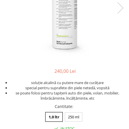
Detailing rapid
Paste
Lămpi de lucru
Ustensile
Bureți, Talere
Tornadoare
Protecție personală
Protecție vopsea
Suflante
Protectie piele
Ceară
Nebulizatoare, Spumante
Protecție respiratorie
Nano
Vopsire
Spălare cu presiune
Ceramică
Plastic, Cauciuc exterior
Pahare de amestec
Piese de schimb, Consumabile
PPS, RPS
Sticlă
Filtre cabina vopsit
Odorizante, A/C
Altele
240,00 Lei
Detailing rapid
soluție alcalină cu putere mare de curățare
special pentru suprafete din piele netedă, vopsită
se poate folosi pentru tapițerii auto din piele, volan, mobilier,
îmbrăcăminte, încălțăminte, etc
Cantitate
:
1,0 ltr
250 ml
IN STOC