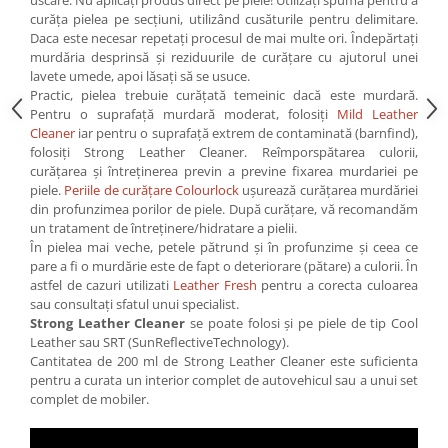
uscare. Nu aplicați produs direct pe piele! Utilizați spuma pentru a
curăța pielea pe secțiuni, utilizând cusăturile pentru delimitare.
Daca este necesar repetați procesul de mai multe ori. Îndepărtați
murdăria desprinsă și reziduurile de curățare cu ajutorul unei
lavete umede, apoi lăsați să se usuce.
Practic, pielea trebuie curățată temeinic dacă este murdară.
Pentru o suprafață murdară moderat, folosiți
Mild Leather
Cleaner
iar pentru o suprafață extrem de contaminată (barnfind),
folosiți Strong Leather Cleaner. Reîmporspătarea culorii,
curățarea și întreținerea previn a previne fixarea murdariei pe
piele.
Periile de curățare Colourlock
ușurează curățarea murdăriei
din profunzimea porilor de piele. După curățare, vă recomandăm
un tratament de întreținere/hidratare a pielii.
În pielea mai veche, petele pătrund și în profunzime și ceea ce
pare a fi o murdărie este de fapt o deteriorare (pătare) a culorii. În
astfel de cazuri utilizati
Leather Fresh
pentru a corecta culoarea
sau consultați sfatul unui specialist.
Strong Leather Cleaner
se poate folosi și pe piele de tip Cool
Leather sau SRT (SunReflectiveTechnology).
Cantitatea de 200 ml de Strong Leather Cleaner este suficienta
pentru a curata un interior complet de autovehicul sau a unui set
complet de mobiler.