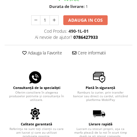
Durata de livrare:
1
ADAUGA IN COS
Cod Produs:
490-1L-01
Ai nevoie de ajutor?
0786427933
Adauga la Favorite
Cere informatii
Consultanță de la specialiști
Plată în siguranță
Oferim consiliere în alegerea
Ramburs la curier, prin transfer
produselor potrivite și consultanța în
bancar sau direct cu cardul, utilizând
utilizare.
platforma MobilPay
Calitate garantată
Livrare rapidă
Referința ne sunt toți clienții cu care
Lucram cu stocuri proprii, așa ca
am lucrat și care au utilizat
marfa pleacă de la noi în scurt timp
produsele noastre.
după ce ați plasat comanda.