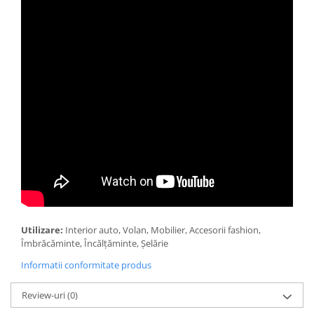
Utilizare:
Interior auto, Volan, Mobilier, Accesorii fashion,
Îmbrăcăminte, Încălțăminte, Șelărie
Informatii conformitate produs
Review-uri
(0)