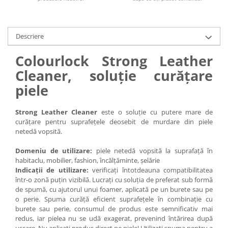
Descriere
Colourlock Strong Leather
Cleaner, soluție curățare
piele
Strong Leather Cleaner
este o s
oluție cu putere mare de
curățare pentru suprafețele deosebit de murdare din piele
netedă vopsită.
Domeniu de utilizare:
piele netedă vopsită la suprafață în
habitaclu, mobilier, fashion, încălțăminte, șelărie
Indicații de utilizare:
verificați întotdeauna compatibilitatea
într-o zonă puțin vizibilă. Lucrați cu soluția de preferat sub formă
de spumă, cu ajutorul unui foamer, aplicată pe un burete sau pe
o perie. Spuma curăță eficient suprafețele în combinație cu
burete sau perie, consumul de produs este semnificativ mai
redus, iar pielea nu se udă exagerat, prevenind întărirea după