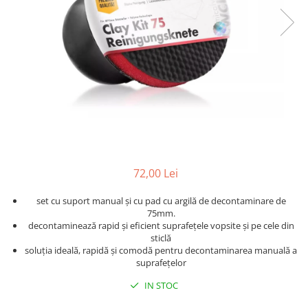
Detailing rapid
Paste
Lămpi de lucru
Ustensile
Bureți, Talere
Tornadoare
Protecție personală
Protecție vopsea
Suflante
Protectie piele
Ceară
Nebulizatoare, Spumante
Protecție respiratorie
Nano
Vopsire
Spălare cu presiune
Ceramică
Plastic, Cauciuc exterior
Pahare de amestec
Piese de schimb, Consumabile
PPS, RPS
Sticlă
Filtre cabina vopsit
Odorizante, A/C
Altele
72,00 Lei
Detailing rapid
set cu suport manual și cu pad cu argilă de decontaminare de
75mm.
decontaminează rapid și eficient suprafețele vopsite și pe cele din
sticlă
soluția ideală, rapidă și comodă pentru decontaminarea manuală a
suprafețelor
IN STOC