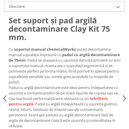
Descriere
Set suport și pad argilă
decontaminare Clay Kit 75
mm.
Cu
suportul manual chemicalWorkz
puteți decontamina
manual suprafața împreună cu
padul cu argilă decontaminare
de 75mm
. Padul se atașează cu ușurință datorită prinderii cu arici
a suportului manual. Acesta are o suprafață ergonomică și se
potrivește perfect pe forma mâinii, fiind potrivit în special pentru
suprafețele sensibile sau zonele greu accesibile cu mașinile de
polish.
Padul cu argilă decontaminare este ideal pentru îndepartarea cu
ușurință a contaminanților de pe toate tipurile de vopsea sau lac.
Cea mai bună performanță este obținută cu un
lubrifiant
pentru argil
ă
. Padul cu argilă îndepărtează cu ușurintă gudron,
rășină, bitum, reziduuri de insecte sau alți contaminanți
persistenți. Avantajul padului cu argilă decontaminare față de
argila de decontaminare clasică este ușurința și comoditatea în
utilizare.