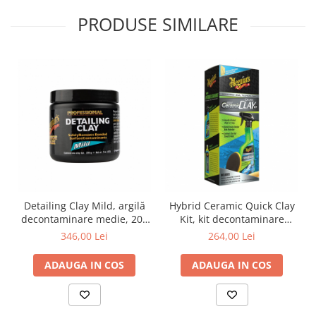
PRODUSE SIMILARE
Detailing Clay Mild, argilă
Hybrid Ceramic Quick Clay
decontaminare medie, 200
Kit, kit decontaminare
gr
vopsea cu pad argila
346,00 Lei
264,00 Lei
sintetica
ADAUGA IN COS
ADAUGA IN COS