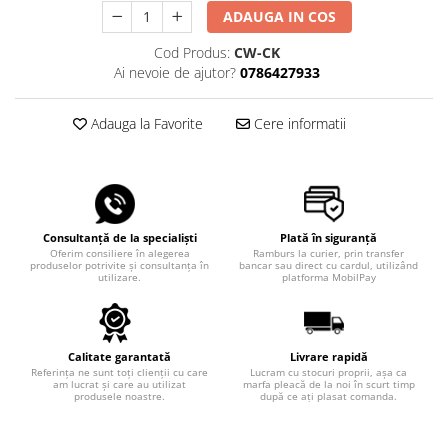
ADAUGA IN COS
Cod Produs:
CW-CK
Ai nevoie de ajutor?
0786427933
Adauga la Favorite
Cere informatii
Consultanță de la specialiști
Plată în siguranță
Oferim consiliere în alegerea
Ramburs la curier, prin transfer
produselor potrivite și consultanța în
bancar sau direct cu cardul, utilizând
utilizare.
platforma MobilPay
Calitate garantată
Livrare rapidă
Referința ne sunt toți clienții cu care
Lucram cu stocuri proprii, așa ca
am lucrat și care au utilizat
marfa pleacă de la noi în scurt timp
produsele noastre.
după ce ați plasat comanda.