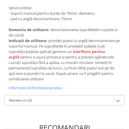
Setul conține:
- Suport manual pentru bureți de 75mm. diametru
- pad cu argilă decontaminare, 75mm.
Domeniu de utilizare:
decontaminarea suprafețelor vopsite și
din sticlă
Indicații de utilizare:
prindeți padul cu argilă decontaminare pe
suportul manual. Pe suprafețele în prealabil spălate și pe
suprafața padului aplicați generos un
lubrifiant pentru
argil
ă
pentru a ușura procesul și pentru a preveni zgârieturile.
Lucrați suprafața fără a apăsa, cu mișcări circulare. Umeziți în
permanență suprafața de lucru. La final clătiți padul sub jet de
apă rece și puneți-l la uscat. După uscare, va fi pregătit pentru
următoarea utilizare.
Informatii conformitate produs
Review-uri
(0)
RECOMANDARI