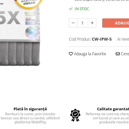
IN STOC
ADAUG
Cod Produs:
CW-IPW-5
Ai nev
Adauga la Favorite
Cere 
Plată în siguranță
Calitate garanta
Ramburs la curier, prin transfer
Referința ne sunt toți clienț
bancar sau direct cu cardul, utilizând
am lucrat și care au uti
platforma MobilPay
produsele noastre