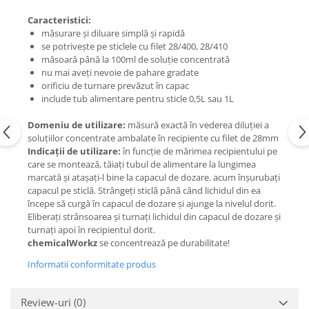
Caracteristici:
măsurare și diluare simplă și rapidă
se potrivește pe sticlele cu filet 28/400, 28/410
măsoară până la 100ml de soluție concentrată
nu mai aveți nevoie de pahare gradate
orificiu de turnare prevăzut în capac
include tub alimentare pentru sticle 0,5L sau 1L
Domeniu de utilizare:
măsură exactă în vederea diluției a
soluțiilor concentrate ambalate în recipiente cu filet de 28mm
Indicații de utilizare:
în funcție de mărimea recipientului pe
care se montează, tăiați tubul de alimentare la lungimea
marcată și atașați-l bine la capacul de dozare. acum înșurubați
capacul pe sticlă. Strângeți sticlă până când lichidul din ea
începe să curgă în capacul de dozare și ajunge la nivelul dorit.
Eliberați strânsoarea și turnați lichidul din capacul de dozare și
turnați apoi în recipientul dorit.
chemicalWorkz
se concentrează pe durabilitate!
Informatii conformitate produs
Review-uri
(0)