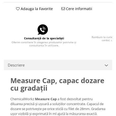
Adauga la Favorite
Cere informatii
Pla
Ramburs la curier, 
Consultanță de la specialiști
cardul, uti
Oferim consiliere în alegerea produselor potrivite și
consultanța în utilizare.
Descriere
Measure Cap, capac dozare
cu gradații
ChemicalWorkz
Measure Cap
a fost dezvoltat pentru
diluarea precisă și ușoară a soluțiilor concentrate. Capacul de
dozare se potrivește pe orice sticlă cu filet de 28mm. Gradarea
ușor vizibilă și exprimată în ml ajută la măsurarea exactă.