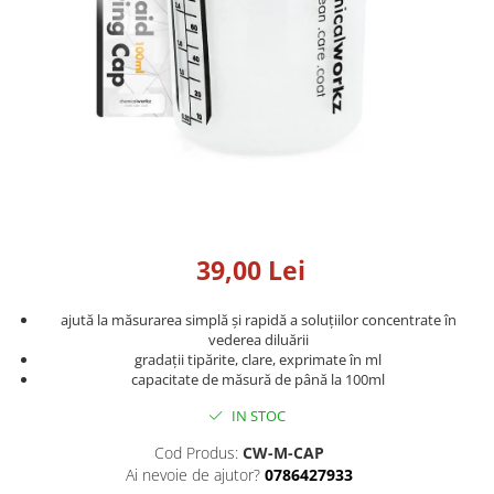
Detailing rapid
Paste
Lămpi de lucru
Ustensile
Bureți, Talere
Tornadoare
Protecție personală
Protecție vopsea
Suflante
Protectie piele
Ceară
Nebulizatoare, Spumante
Protecție respiratorie
Nano
Vopsire
Spălare cu presiune
Ceramică
Plastic, Cauciuc exterior
Pahare de amestec
Piese de schimb, Consumabile
PPS, RPS
Sticlă
Filtre cabina vopsit
Odorizante, A/C
39,00 Lei
Altele
Detailing rapid
ajută la măsurarea simplă și rapidă a soluțiilor concentrate în
vederea diluării
gradații tipărite, clare, exprimate în ml
capacitate de măsură de până la 100ml
IN STOC
Cod Produs:
CW-M-CAP
Ai nevoie de ajutor?
0786427933