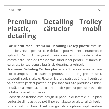
Descriere
Premium Detailing Trolley
Plastic, cărucior mobil
detailing
Căruciorul mobil Premium Detailing Trolley plastic
este un
cărucior versatil pentru scule de lucru, potrivit pentru numeroase
aplicații. Datorită design-ului său care economisește spațiu,
acesta este ușor de transportat, fiind ideal pentru utilizarea în
garaj, atelier sau pentru lucrări de detailing la vehicule.
Premium Detailing Trolley plastic
are 3 niveluri mari pe care
pot fi amplasate cu ușurință produse pentru îngrijirea mașinii,
accesorii, scule și altele. Fiecare nivel are patru adâncituri pentru a
vă depozita perfect pastele de polishat sau alte produse chimice.
Există, de asemenea, suporturi practice pentru perii și mașini de
polishat la nivelul superior.
Deosebit de igenios este design-ul panourilor laterale, cu 2 plăci
perforate din plastic ce pot fi personalizate cu ajutorul cârligelor
și a coșului incluse. Acest design oferă opțiuni suplimentare