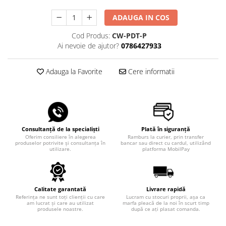
ADAUGA IN COS
Cod Produs:
CW-PDT-P
Ai nevoie de ajutor?
0786427933
Adauga la Favorite
Cere informatii
Consultanță de la specialiști
Plată în siguranță
Oferim consiliere în alegerea
Ramburs la curier, prin transfer
produselor potrivite și consultanța în
bancar sau direct cu cardul, utilizând
utilizare.
platforma MobilPay
Calitate garantată
Livrare rapidă
Referința ne sunt toți clienții cu care
Lucram cu stocuri proprii, așa ca
am lucrat și care au utilizat
marfa pleacă de la noi în scurt timp
produsele noastre.
după ce ați plasat comanda.