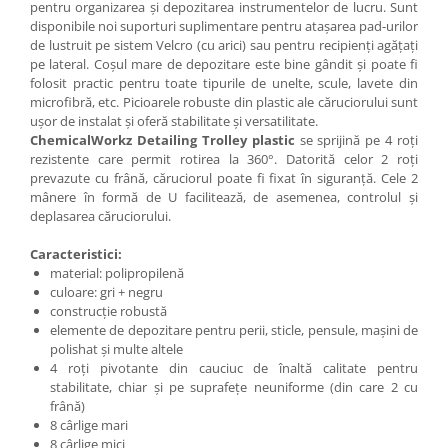
pentru organizarea și depozitarea instrumentelor de lucru. Sunt
disponibile noi suporturi suplimentare pentru atașarea pad-urilor
de lustruit pe sistem Velcro (cu arici) sau pentru recipienți agățați
pe lateral. Coșul mare de depozitare este bine gândit și poate fi
folosit practic pentru toate tipurile de unelte, scule, lavete din
microfibră, etc. Picioarele robuste din plastic ale căruciorului sunt
ușor de instalat și oferă stabilitate și versatilitate.
ChemicalWorkz Detailing Trolley plastic
se sprijină pe 4 roți
rezistente care permit rotirea la 360°. Datorită celor 2 roți
prevazute cu frână, căruciorul poate fi fixat în siguranță. Cele 2
mânere în formă de U facilitează, de asemenea, controlul și
deplasarea căruciorului.
Caracteristici:
material: polipropilenă
culoare: gri + negru
construcție robustă
elemente de depozitare pentru perii, sticle, pensule, mașini de
polishat și multe altele
4 roți pivotante din cauciuc de înaltă calitate pentru
stabilitate, chiar și pe suprafețe neuniforme (din care 2 cu
frână)
8 cârlige mari
8 cârlige mici