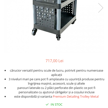
Detailing rapid
Paste
Lămpi de lucru
Ustensile
Bureți, Talere
Tornadoare
Protecție personală
Protecție vopsea
Suflante
Protectie piele
Ceară
Nebulizatoare, Spumante
Protecție respiratorie
Nano
Vopsire
Spălare cu presiune
Ceramică
Plastic, Cauciuc exterior
Pahare de amestec
Piese de schimb, Consumabile
PPS, RPS
Sticlă
Filtre cabina vopsit
Odorizante, A/C
Altele
717,00 Lei
Detailing rapid
cărucior versatil pentru scule de lucru, potrivit pentru numeroase
aplicații
3 niveluri mari pe care pot fi amplasate cu ușurință produse pentru
îngrijirea mașinii, accesorii, scule și altele
panouri laterale cu 2 plăci perforate din plastic ce pot fi
personalizate cu ajutorul cârligelor și a coșului incluse
este disponibilă și varianta
Premium Detailing Trolley Metal
IN STOC