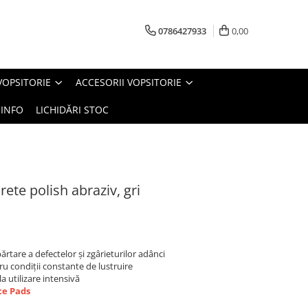
0786427933
0,00
VOPSITORIE
ACCESORII VOPSITORIE
INFO
LICHIDĂRI STOC
ete polish abraziv, gri
tare a defectelor și zgârieturilor adânci
tru condiții constante de lustruire
 la utilizare intensivă
e Pads