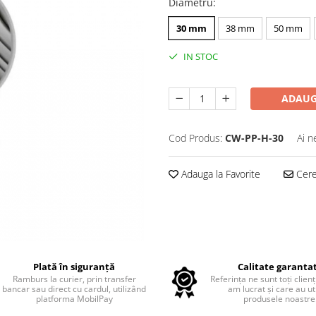
Diametru
:
30 mm
38 mm
50 mm
IN STOC
ADAUG
Cod Produs:
CW-PP-H-30
Ai n
Adauga la Favorite
Cere 
Plată în siguranță
Calitate garanta
Ramburs la curier, prin transfer
Referința ne sunt toți clienț
bancar sau direct cu cardul, utilizând
am lucrat și care au uti
platforma MobilPay
produsele noastre