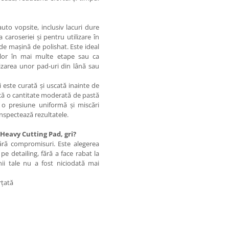
uto vopsite, inclusiv lacuri dure
aroseriei și pentru utilizare în
 de mașină de polishat. Este ideal
elor în mai multe etape sau ca
izarea unor pad-uri din lână sau
 este curată și uscată inainte de
lică o cantitate moderată de pastă
 o presiune uniformă și miscări
inspectează rezultatele.
Heavy Cutting Pad, gri?
 fără compromisuri. Este alegerea
e detailing, fără a face rabat la
inii tale nu a fost niciodată mai
orțată