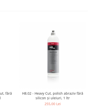
ut, fără
H8.02 - Heavy Cut, polish abraziv fără
H8.02 - H
l
silicon și uleiuri, 1 ltr
si
255,00 Lei