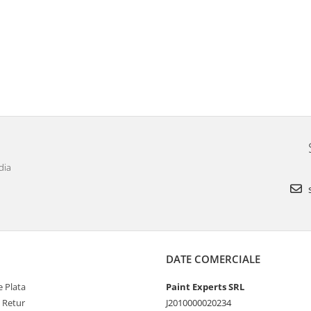
dia
s
DATE COMERCIALE
 Plata
Paint Experts SRL
e Retur
J2010000020234