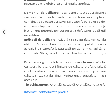
necesar pentru obținerea unui rezultat perfect.
Domeniul de utilizare:
Ideal pentru toate suprafețele a
sau moi. Recomandat pentru recondiționarea completă a c
combinație cu paste abrazive. Se poate folosi cu orice tip
în prima etapă a unui proces de corecție a suprafeț
instrument puternic pentru corecția defectelor după util
microfibră.
Indicații de utilizare:
Asigură-te ca suprafața vehiculului
utilizare. Atasează buretele pe o mașină de polishat și ap
abrazivă pe suprafață. Lucrează pe zone mici, aplicând
controlate. Șterge reziduurile cu o lavetă din microfibră și 
De ce să alegi buretele polish abraziv chemicalWorkz 
Cu acest burete, obții finisaje de calitate profesională,
ideala pentru cei care vor să economisească timp și bani p
calitatea rezultatului final. Perfecțiunea suprafeței maș
accesibila!
Tip echipament:
Orbitală, Rotativă, Orbitală cu rotație f
Informatii conformitate produs