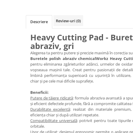
Review-uri
(0)
Descriere
Heavy Cutting Pad - Buret
abraziv, gri
Alegerea ta pentru putere și precizie maximă în corecția su
Buretele polish abraziv chemicalWorkz Heavy Cutti
pentru eliminarea zgârieturilor adânci, urmelor de oxidar
vopseaua mașinii tale. Creat pentru pasionații de detaili
îmbină performanța superioară cu ușurință în utilizare,
chiar și pe cele mai dificile suprafețe.
Beneficii:
Putere de tăiere ridicată
: formula abraziva avansată a spu
și eficient defectele profunde, fără a compromite calitatea f
Durabilitate excelentă
: realizat din materiale premium,
eficiența chiar și după utilizari repetate.
Compatibilitate universală
: potrivit pentru toate tipurile
orbitale.
Ușor de utilizat
: designul ergonomic permite o aplicare pr