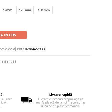
75 mm
125 mm
150 mm
A IN COS
evoie de ajutor?
0786427933
informatii
tă
Livrare rapidă
ii cu care
Lucram cu stocuri proprii, așa ca
lizat
marfa pleacă de la noi în scurt timp
.
după ce ați plasat comanda.