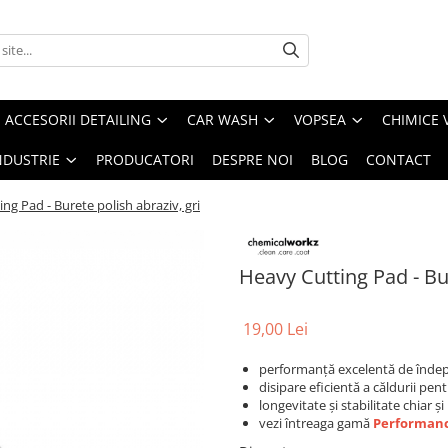
ACCESORII DETAILING
CAR WASH
VOPSEA
CHIMICE 
NDUSTRIE
PRODUCATORI
DESPRE NOI
BLOG
CONTACT
ng Pad - Burete polish abraziv, gri
Heavy Cutting Pad - Bur
19,00 Lei
performanță excelentă de îndepăr
disipare eficientă a căldurii pen
longevitate și stabilitate chiar și
vezi întreaga gamă
Performanc