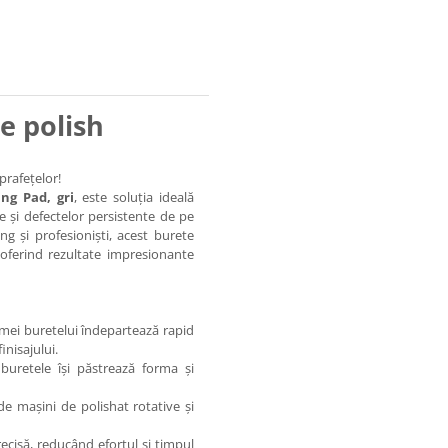
e polish
prafețelor!
ng Pad, gri
, este soluția ideală
e și defectelor persistente de pe
ng și profesioniști, acest burete
 oferind rezultate impresionante
mei buretelui îndepartează rapid
inisajului.
 buretele își păstrează forma și
 de mașini de polishat rotative și
ecisă, reducând efortul și timpul