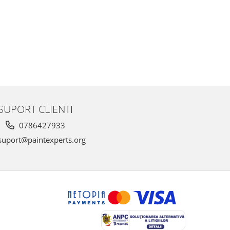
SUPORT CLIENTI
0786427933
uport@paintexperts.org