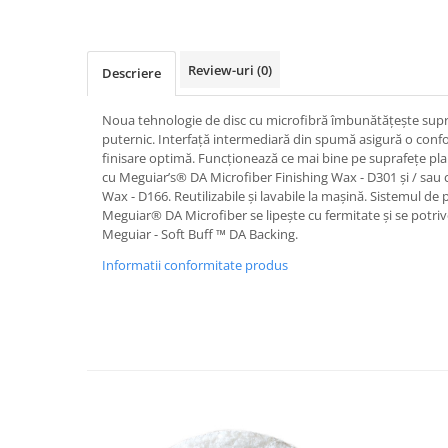
Review-uri
(0)
Descriere
Noua tehnologie de disc cu microfibră îmbunătățește supraf
puternic. Interfață intermediară din spumă asigură o confo
finisare optimă. Funcționează ce mai bine pe suprafețe pla
cu Meguiar’s® DA Microfiber Finishing Wax - D301 și / sau 
Wax - D166. Reutilizabile și lavabile la mașină. Sistemul de 
Meguiar® DA Microfiber se lipește cu fermitate și se potrive
Meguiar - Soft Buff ™ DA Backing.
Informatii conformitate produs