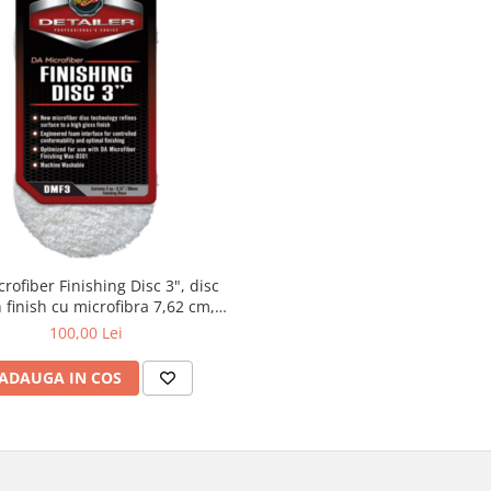
rofiber Finishing Disc 3", disc
h finish cu microfibra 7,62 cm,
pachet 2 buc
100,00 Lei
ADAUGA IN COS