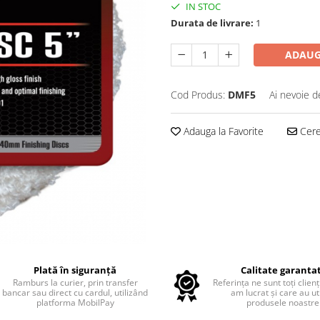
IN STOC
Durata de livrare:
1
ADAUG
Cod Produs:
DMF5
Ai nevoie d
Adauga la Favorite
Cere 
Plată în siguranță
Calitate garanta
Ramburs la curier, prin transfer
Referința ne sunt toți clienț
bancar sau direct cu cardul, utilizând
am lucrat și care au uti
platforma MobilPay
produsele noastre