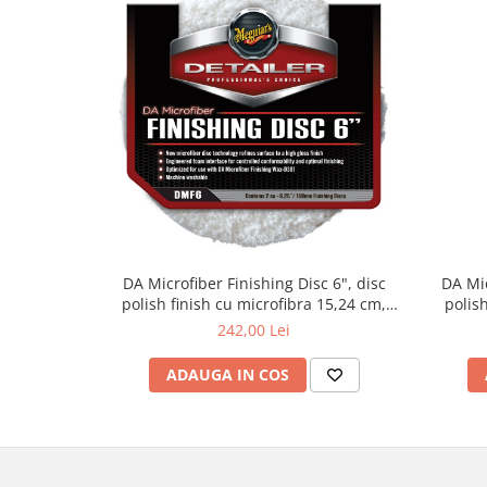
DA Microfiber Finishing Disc 6", disc
DA Mic
polish finish cu microfibra 15,24 cm,
polis
pachet 2 buc
242,00 Lei
ADAUGA IN COS