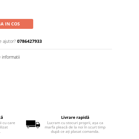
A IN COS
e ajutor?
0786427933
informatii
tă
Livrare rapidă
ii cu care
Lucram cu stocuri proprii, așa ca
lizat
marfa pleacă de la noi în scurt timp
.
după ce ați plasat comanda.