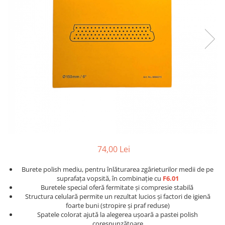
Detailing rapid
Paste
Lămpi de lucru
Ustensile
Bureți, Talere
Tornadoare
Protecție personală
Protecție vopsea
Suflante
Protectie piele
Ceară
Nebulizatoare, Spumante
Protecție respiratorie
Nano
Vopsire
Spălare cu presiune
Ceramică
Plastic, Cauciuc exterior
Pahare de amestec
Piese de schimb, Consumabile
PPS, RPS
Sticlă
Filtre cabina vopsit
Odorizante, A/C
Altele
Detailing rapid
74,00 Lei
Burete polish mediu, pentru înlăturarea zgârieturilor medii de pe
suprafața vopsită, în combinație cu
F6.01
Buretele special oferă fermitate și compresie stabilă
Structura celulară permite un rezultat lucios și factori de igienă
foarte buni (stropire și praf reduse)
Spatele colorat ajută la alegerea ușoară a pastei polish
corespunzătoare