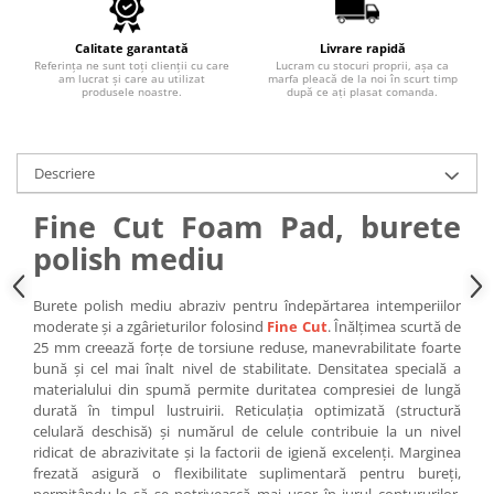
Calitate garantată
Livrare rapidă
Referința ne sunt toți clienții cu care
Lucram cu stocuri proprii, așa ca
am lucrat și care au utilizat
marfa pleacă de la noi în scurt timp
produsele noastre.
după ce ați plasat comanda.
Descriere
Fine Cut Foam Pad, burete
polish mediu
Burete polish mediu abraziv pentru îndepărtarea intemperiilor
moderate și a zgârieturilor folosind
Fine Cut
. Înălțimea scurtă de
25 mm creează forțe de torsiune reduse, manevrabilitate foarte
bună și cel mai înalt nivel de stabilitate. Densitatea specială a
materialului din spumă permite duritatea compresiei de lungă
durată în timpul lustruirii. Reticulația optimizată (structură
celulară deschisă) și numărul de celule contribuie la un nivel
ridicat de abrazivitate și la factorii de igienă excelenți. Marginea
frezată asigură o flexibilitate suplimentară pentru bureți,