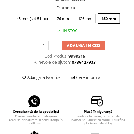
Diametru
:
45 mm (set 5 buc)
76 mm
126 mm
150 mm
IN STOC
ADAUGA IN COS
Cod Produs:
9998315
Ai nevoie de ajutor?
0786427933
Adauga la Favorite
Cere informatii
Consultanță de la specialiști
Plată în siguranță
Oferim consiliere în alegerea
Ramburs la curier, prin transfer
produselor potrivite și consultanța în
bancar sau direct cu cardul, utilizând
utilizare.
platforma MobilPay