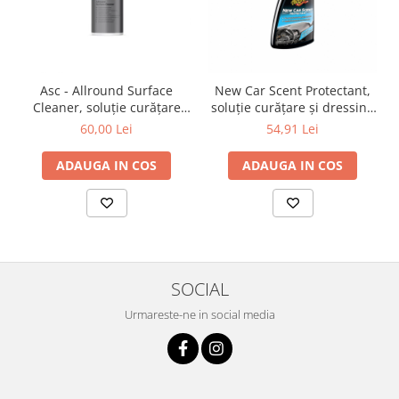
Asc - Allround Surface
New Car Scent Protectant,
Cleaner, soluție curățare
soluție curățare și dressing
universală, 500 ml
plastic și cauciuc, 473 ml
60,00 Lei
54,91 Lei
ADAUGA IN COS
ADAUGA IN COS
SOCIAL
Urmareste-ne in social media