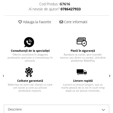
Cod Produs:
G7616
Ai nevoie de ajutor?
0786427933
Adauga la Favorite
Cere informatii
Consultanță de la specialiști
Plată în siguranță
Oferim consiliere în alegerea
Ramburs la curier, prin transfer
produselor potrivite și consultanța în
bancar sau direct cu cardul, utilizând
utilizare.
platforma MobilPay
Calitate garantată
Livrare rapidă
Referința ne sunt toți clienții cu care
Lucram cu stocuri proprii, așa ca
am lucrat și care au utilizat
marfa pleacă de la noi în scurt timp
produsele noastre.
după ce ați plasat comanda.
Descriere