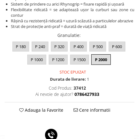
Sistem de prindere cu arici Rhynogrip = fixare rapidă și ușoară
Flexibilitate ridicată = se adaptează ușor la curburi sau zone cu
contur
Rășină cu rezistență ridicată = uzură scăzută a particulelor abrazive
Strat de protecție anti-praf = durată de viață ridicată
Granulatie
:
P 180
P 240
P 320
P 400
P 500
P 600
P 1000
P 1200
P 1500
P 2000
STOC EPUIZAT
Durata de livrare:
1
Cod Produs:
37412
Ai nevoie de ajutor?
0786427933
Adauga la Favorite
Cere informatii