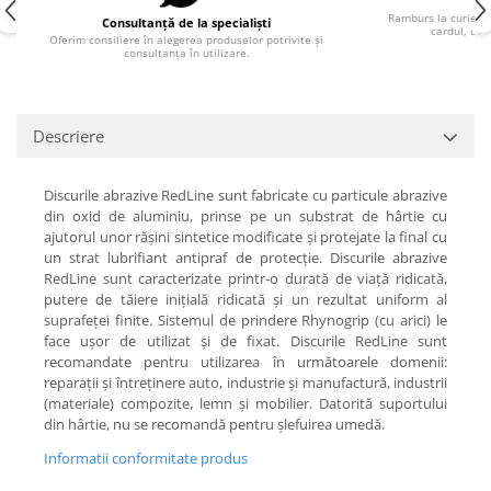
Pla
Ramburs la curier, 
Consultanță de la specialiști
cardul, uti
Oferim consiliere în alegerea produselor potrivite și
consultanța în utilizare.
Descriere
Discurile abrazive RedLine sunt fabricate cu particule abrazive
din oxid de aluminiu, prinse pe un substrat de hârtie cu
ajutorul unor rășini sintetice modificate și protejate la final cu
un strat lubrifiant antipraf de protecție. Discurile abrazive
RedLine sunt caracterizate printr-o durată de viață ridicată,
putere de tăiere inițială ridicată și un rezultat uniform al
suprafeței finite. Sistemul de prindere Rhynogrip (cu arici) le
face ușor de utilizat și de fixat. Discurile RedLine sunt
recomandate pentru utilizarea în următoarele domenii:
reparații și întreținere auto, industrie și manufactură, industrii
(materiale) compozite, lemn și mobilier. Datorită suportului
din hârtie, nu se recomandă pentru șlefuirea umedă.
Informatii conformitate produs