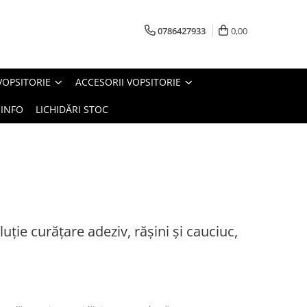
0786427933
0,00
VOPSITORIE
ACCESORII VOPSITORIE
INFO
LICHIDĂRI STOC
ție curățare adeziv, rășini și cauciuc,