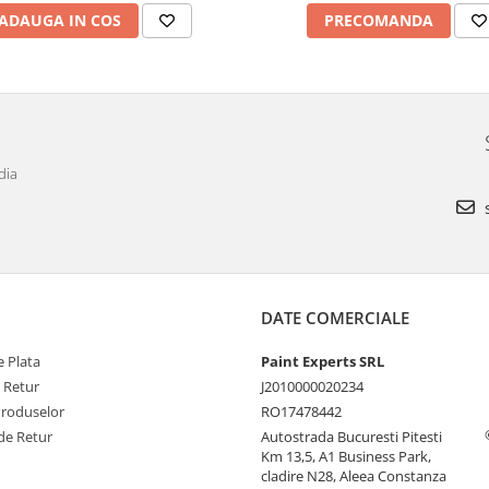
ADAUGA IN COS
PRECOMANDA
dia
s
DATE COMERCIALE
 Plata
Paint Experts SRL
e Retur
J2010000020234
Produselor
RO17478442
de Retur
Autostrada Bucuresti Pitesti
Km 13,5, A1 Business Park,
cladire N28, Aleea Constanza