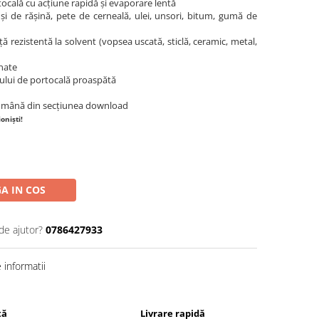
tocală cu acțiune rapidă și evaporare lentă
și de rășină, pete de cerneală, ulei, unsori, bitum, gumă de
ță rezistentă la solvent (vopsea uscată, sticlă, ceramic, metal,
nate
osului de portocală proaspătă
 română din secțiunea download
ioniști!
A IN COS
de ajutor?
0786427933
informatii
tă
Livrare rapidă