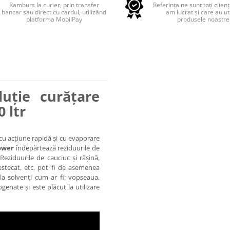
Ramburs la curier, prin transfer
Referința ne sunt toți clienț
bancar sau direct cu cardul, utilizând
am lucrat și care au uti
platforma MobilPay
produsele noastre
uție curățare
0 ltr
cu acțiune rapidă și cu evaporare
ower
îndepărtează reziduurile de
eziduurile de cauciuc și rășină,
estecat, etc, pot fi de asemenea
la solvenți cum ar fi: vopseaua,
genate și este plăcut la utilizare