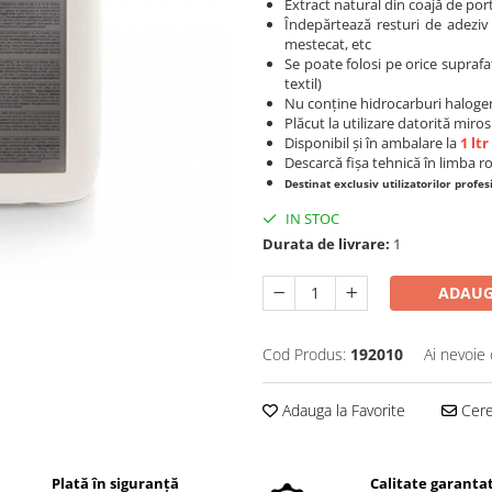
Extract natural din coajă de por
Îndepărtează resturi de adeziv 
mestecat, etc
Se poate folosi pe orice suprafa
textil)
Nu conține hidrocarburi haloge
Plăcut la utilizare datorită mir
Disponibil și în ambalare la
1 ltr
Descarcă fișa tehnică în limba
Destinat exclusiv utilizatorilor profes
IN STOC
Durata de livrare:
1
ADAUG
Cod Produs:
192010
Ai nevoie 
Adauga la Favorite
Cere 
Plată în siguranță
Calitate garanta