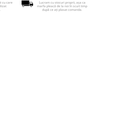
ii cu care
Lucram cu stocuri proprii, așa ca
lizat
marfa pleacă de la noi în scurt timp
.
după ce ați plasat comanda.