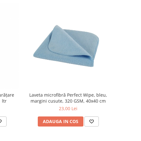
urățare
Laveta microfibră Perfect Wipe, bleu,
Lavetă mi
 ltr
margini cusute, 320 GSM, 40x40 cm
marg
23,00 Lei
ADAUGA IN COS
AD