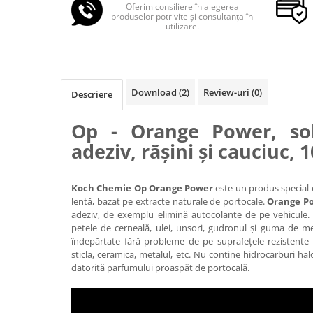
Oferim consiliere în alegerea
produselor potrivite și consultanța în
utilizare.
Download (2)
Review-uri
(0)
Descriere
Op - Orange Power, sol
adeziv, rășini și cauciuc, 1
Koch Chemie Op Orange Power
este un produs special 
lentă, bazat pe extracte naturale de portocale.
Orange P
adeziv, de exemplu elimină autocolante de pe vehicule. R
petele de cerneală, ulei, unsori, gudronul și guma de m
îndepărtate fără probleme de pe suprafețele rezistente 
sticla, ceramica, metalul, etc. Nu conține hidrocarburi halo
datorită parfumului proaspăt de portocală.