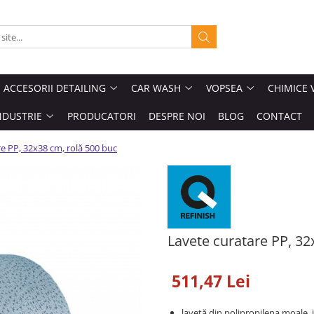
ACCESORII DETAILING
CAR WASH
VOPSEA
CHIMICE 
NDUSTRIE
PRODUCATORI
DESPRE NOI
BLOG
CONTACT
e PP, 32x38 cm, rolă 500 buc
Lavete curatare PP, 32
511,47 Lei
lavetă din polipropilena moale, 