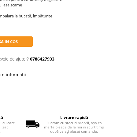
nu lasă scame
ambalare la bucată, împăturite
A IN COS
evoie de ajutor?
0786427933
re informatii
tă
Livrare rapidă
ii cu care
Lucram cu stocuri proprii, așa ca
lizat
marfa pleacă de la noi în scurt timp
.
după ce ați plasat comanda.