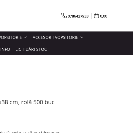
0786427933
0,00
VOPSITORIE
ACCESORII VOPSITORIE
INFO
LICHIDĂRI STOC
x38 cm, rolă 500 buc
ideală pentru curățare și degresare