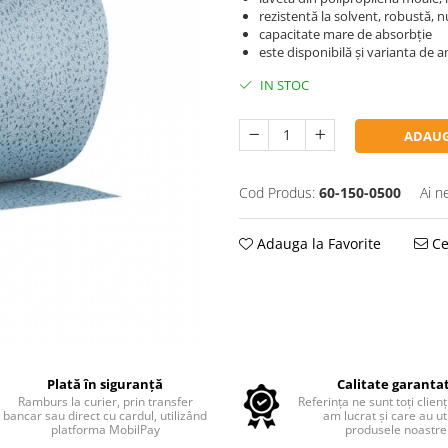
rezistentă la solvent, robustă, 
capacitate mare de absorbție
este disponibilă și varianta de 
IN STOC
ADAUG
Cod Produs:
60-150-0500
Ai n
Adauga la Favorite
Ce
Plată în siguranță
Calitate garanta
Ramburs la curier, prin transfer
Referința ne sunt toți clienț
bancar sau direct cu cardul, utilizând
am lucrat și care au uti
platforma MobilPay
produsele noastre