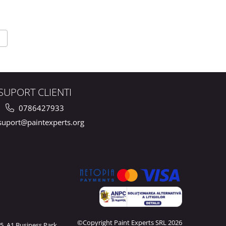
SUPORT CLIENTI
0786427933
uport@paintexperts.org
©Copyright Paint Experts SRL 2026
5, A1 Business Park,