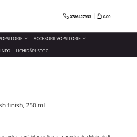
0786427933
0,00
VOPSITORIE
ACCESORII VOPSITORIE
INFO
LICHIDĂRI STOC
sh finish, 250 ml
gramelor, a zgârieturilor fine, și a urmelor de șlefuire de P