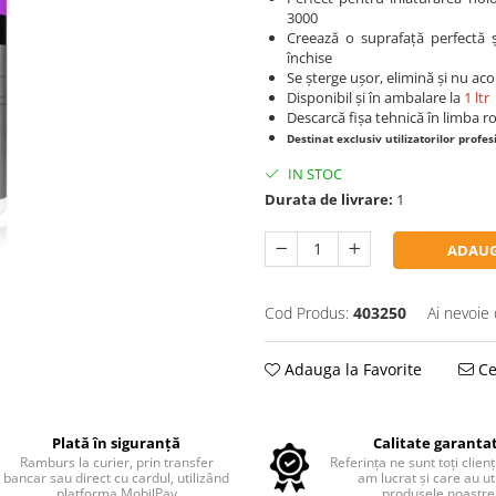
3000
Creează o suprafață perfectă ș
închise
Se șterge ușor, elimină și nu ac
Disponibil și în ambalare la
1 ltr
Descarcă fișa tehnică în limba
Destinat exclusiv utilizatorilor profesi
IN STOC
Durata de livrare:
1
ADAUG
Cod Produs:
403250
Ai nevoie 
Adauga la Favorite
Ce
Plată în siguranță
Calitate garanta
Ramburs la curier, prin transfer
Referința ne sunt toți clienț
bancar sau direct cu cardul, utilizând
am lucrat și care au uti
platforma MobilPay
produsele noastre