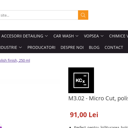
ACCESORII DETAILING
CAR WASH
VOPSEA
CHIMICE 
NDUSTRIE
PRODUCATORI
DESPRE NOI
BLOG
CONTACT
lish finish, 250 ml
M3.02 - Micro Cut, poli
91,00 Lei
Perfect pentru înlăturarea holo