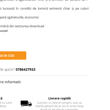
i lucioasă în condiții de lumină extremă chiar și pe culori
operă zgârieturile, economic
 română din secțiunea download
oniști!
A IN COS
de ajutor?
0786427933
re informatii
tă
Livrare rapidă
ii cu care
Lucram cu stocuri proprii, așa ca
lizat
marfa pleacă de la noi în scurt timp
.
după ce ați plasat comanda.