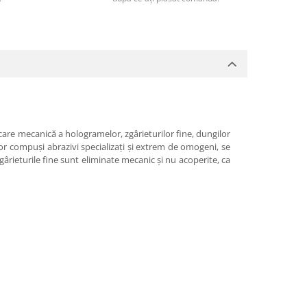
re mecanică a hologramelor, zgârieturilor fine, dungilor
unor compuși abrazivi specializați și extrem de omogeni, se
gârieturile fine sunt eliminate mecanic și nu acoperite, ca