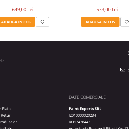
649,00 Lei
533,00 Lei
ADAUGA IN COS
ADAUGA IN COS
dia
s
DATE COMERCIALE
 Plata
Paint Experts SRL
e Retur
J2010000020234
Produselor
RO17478442
de Retur
Autostrada Bucuresti Pitesti Km 13,