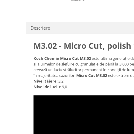
Descriere
M3.02 - Micro Cut, polish 
Koch Chemie Micro Cut M3.02
este ultima generație d
și a urmelor de șlefuire cu granulație de până la 3.000 pe
creează un luciu strălucitor permanent în condiții de lumi
în majoritatea cazurilor.
Micro Cut M3.02
este extrem de 
Nivel tăiere
: 3,2
Nivel de luciu
: 9,0