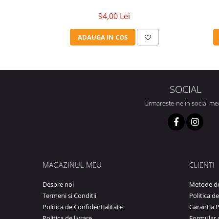
94,00 Lei
ADAUGA IN COS
SOCIAL
Urmareste-ne in social me
MAGAZINUL MEU
CLIENTI
Despre noi
Metode de
Termeni si Conditii
Politica d
Politica de Confidentialitate
Garantia 
Politica de livrare
Formular 