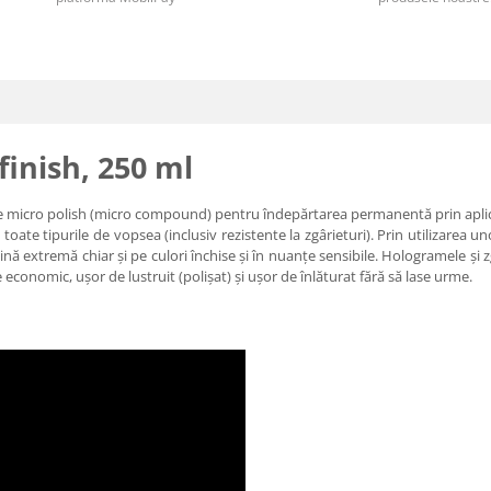
finish, 250 ml
e micro polish (micro compound) pentru îndepărtarea permanentă prin aplica
 toate tipurile de vopsea (inclusiv rezistente la zgârieturi). Prin utilizarea 
nă extremă chiar și pe culori închise și în nuanțe sensibile. Hologramele și z
economic, ușor de lustruit (polișat) și ușor de înlăturat fără să lase urme.