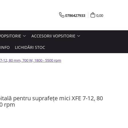
0786427933
0,00
VOPSITORIE
ACCESORII VOPSITORIE
INFO
LICHIDĂRI STOC
 7-12, 80 mm, 700 W, 1800 - 5500 rpm
itală pentru suprafețe mici XFE 7-12, 80
00 rpm