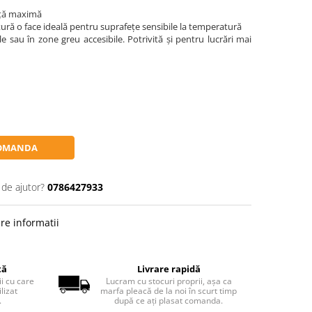
nță maximă
ă o face ideală pentru suprafețe sensibile la temperatură
le sau în zone greu accesibile. Potrivită și pentru lucrări mai
OMANDA
 de ajutor?
0786427933
re informatii
tă
Livrare rapidă
ii cu care
Lucram cu stocuri proprii, așa ca
lizat
marfa pleacă de la noi în scurt timp
.
după ce ați plasat comanda.