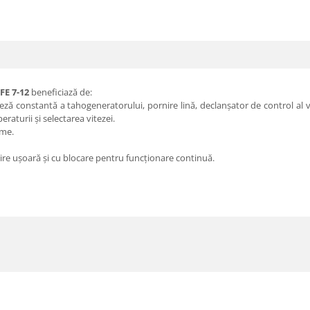
FE 7-12
beneficiază de:
ză constantă a tahogeneratorului, pornire lină, declanșator de control al v
raturii și selectarea vitezei.
ame.
ire ușoară și cu blocare pentru funcționare continuă.