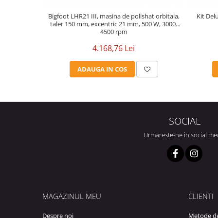
Bigfoot LHR21 III, masina de polishat orbitala,
Kit Del
taler 150 mm, excentric 21 mm, 500 W, 3000-
4500 rpm
4.168,76 Lei
ADAUGA IN COS
SOCIAL
Urmareste-ne in social me
MAGAZINUL MEU
CLIENTI
Despre noi
Metode de