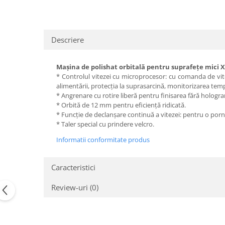
Descriere
Mașina de polishat orbitală pentru suprafețe mici X
* Controlul vitezei cu microprocesor: cu comanda de vite
alimentării, protecția la suprasarcină, monitorizarea tempe
* Angrenare cu rotire liberă pentru finisarea fără hologr
* Orbită de 12 mm pentru eficiență ridicată.
* Funcție de declanșare continuă a vitezei: pentru o porn
* Taler special cu prindere velcro.
Informatii conformitate produs
Caracteristici
Review-uri
(0)