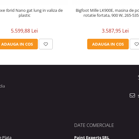
uxe Ibrid Nano gat lung in valiza de
Bigfoot Mille LK900E, masina de po
plastic
rotatie fortata, 900 W, 265-53
5.599,88 Lei
3.587,95 Lei
ADAUGA IN COS
ADAUGA IN COS
dia
s
DATE COMERCIALE
 Plata
Paint Experts SRL