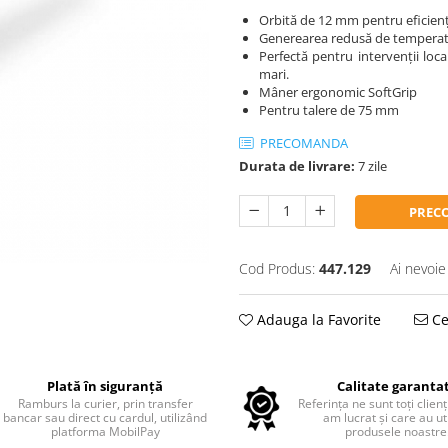
Orbită de 12 mm pentru eficie
Generearea redusă de temperatur
Perfectă pentru intervenții loca
mari.
Mâner ergonomic SoftGrip
Pentru talere de 75 mm
PRECOMANDA
Durata de livrare:
7 zile
PREC
Cod Produs:
447.129
Ai nevoie
Adauga la Favorite
Ce
Plată în siguranță
Calitate garanta
Ramburs la curier, prin transfer
Referința ne sunt toți clienț
bancar sau direct cu cardul, utilizând
am lucrat și care au uti
platforma MobilPay
produsele noastre