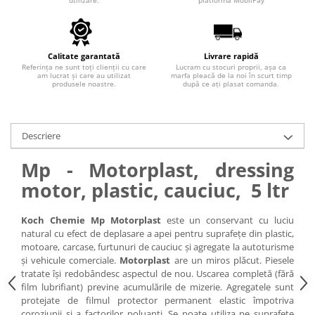
utilizare.
platforma MobilPay
Calitate garantată
Livrare rapidă
Referința ne sunt toți clienții cu care
Lucram cu stocuri proprii, așa ca
am lucrat și care au utilizat
marfa pleacă de la noi în scurt timp
produsele noastre.
după ce ați plasat comanda.
Descriere
Mp - Motorplast, dressing
motor, plastic, cauciuc, 5 ltr
Koch Chemie Mp Motorplast
este un conservant cu luciu
natural cu efect de deplasare a apei pentru suprafețe din plastic,
motoare, carcase, furtunuri de cauciuc și agregate la autoturisme
și vehicule comerciale.
Motorplast
are un miros plăcut. Piesele
tratate își redobândesc aspectul de nou. Uscarea completă (fără
film lubrifiant) previne acumulările de mizerie. Agregatele sunt
protejate de filmul protector permanent elastic împotriva
coroziunii și a factorilor poluanți. Se poate utiliza pe suprafețe