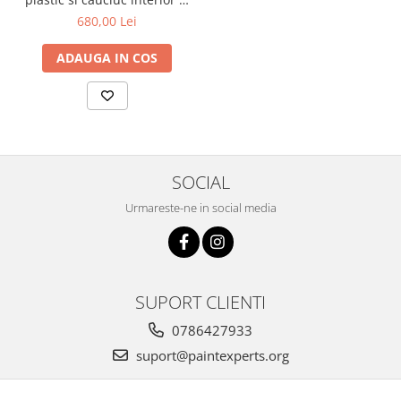
exterior, 3,78 ltr
680,00 Lei
ADAUGA IN COS
SOCIAL
Urmareste-ne in social media
SUPORT CLIENTI
0786427933
suport@paintexperts.org