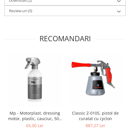
Download (2)
Review-uri
(0)
RECOMANDARI
Mp - Motorplast, dressing
Classic Z-010S, pistol de
motor, plastic, cauciuc, 500
curatat cu cyclon
ml
65,00 Lei
887,27 Lei