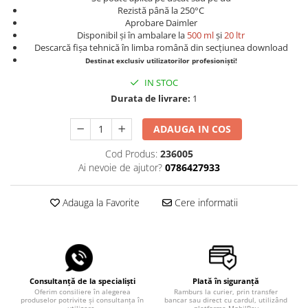
Rezistă până la 250°C
Aprobare Daimler
Disponibil și în ambalare la
500 ml
și
20 ltr
Descarcă fișa tehnică în limba română din secțiunea download
Destinat exclusiv utilizatorilor profesioniști!
IN STOC
Durata de livrare:
1
ADAUGA IN COS
Cod Produs:
236005
Ai nevoie de ajutor?
0786427933
Adauga la Favorite
Cere informatii
Consultanță de la specialiști
Plată în siguranță
Oferim consiliere în alegerea
Ramburs la curier, prin transfer
produselor potrivite și consultanța în
bancar sau direct cu cardul, utilizând