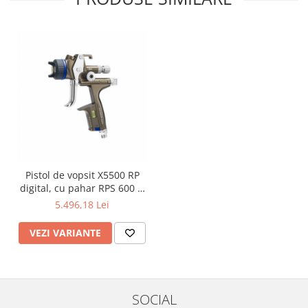
Pistol de vopsit X5500 RP
digital, cu pahar RPS 600 si
900 ml, cu stut pivotant
5.496,18 Lei
VEZI VARIANTE
SOCIAL