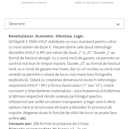
produsele noastre.
după ce ați plasat comanda.
Descriere
Revoluționar. Economic. Silențios. Logic.
SATAjet® X 5500 HVLP stabilește un nou standard pentru viitor
cu noul sistem de duze X. Fiecare dintre cele două tehnologii
dovedite (HVLP și RP) are seturi de duze „I” și „O”. Duzele „I” au
formă de fascicul alungit, cu o zonă mică de gazare, ce permite un
control mai bun în timpul vopsirii. Duzele „O” au formă de fascicul
oval, cu o zonă de gazare mai mare, dar cu un nucleu cu zonă mai
umedă ce permite o viteză de lucru mai mare (vezi fotografia
explicativă). Odată cu creșterea dimensiunii duzei în tehnologia
respectivă (HVLP / RP) și forma fasciculului ("I" sau "O"), crește
constant și împrăștierea materialului - asta înseamnă că înălțimea
și lățimea respectivă rămân aceeași pe întregul spectru.
Utilizatorul are astfel un sistem transparent și logic care îi oferă
opțiuni clare și structurate de luare a deciziilor în procesul de
vopsire. Alegerea duzei în funcție de stilul de lucru se poate face
online
aici
.
Consum aer:
290 ltr/min la presiune de 2.0 bar
Distanta recomandata de lucru:
17 - 21 cm