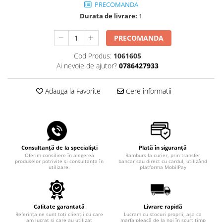
PRECOMANDA
Durata de livrare:
1
PRECOMANDA
Cod Produs:
1061605
Ai nevoie de ajutor?
0786427933
Adauga la Favorite
Cere informatii
Consultanță de la specialiști
Plată în siguranță
Oferim consiliere în alegerea
Ramburs la curier, prin transfer
produselor potrivite și consultanța în
bancar sau direct cu cardul, utilizând
utilizare.
platforma MobilPay
Calitate garantată
Livrare rapidă
Referința ne sunt toți clienții cu care
Lucram cu stocuri proprii, așa ca
am lucrat și care au utilizat
marfa pleacă de la noi în scurt timp