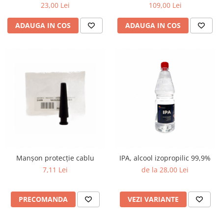
buc
1 ltr
23,00 Lei
109,00 Lei
ADAUGA IN COS
ADAUGA IN COS
Manșon protecție cablu
IPA, alcool izopropilic 99,9%
7,11 Lei
de la 28,00 Lei
PRECOMANDA
VEZI VARIANTE