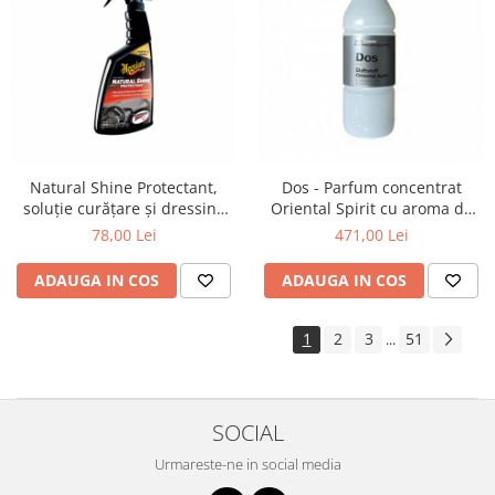
Natural Shine Protectant,
Dos - Parfum concentrat
soluție curățare și dressing
Oriental Spirit cu aroma de
plastic interior cu aspect de
lemn de santal, 1 ltr
78,00 Lei
471,00 Lei
nou, 473 ml
ADAUGA IN COS
ADAUGA IN COS
1
2
3
51
...
SOCIAL
Urmareste-ne in social media