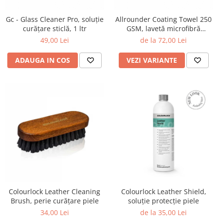
Gc - Glass Cleaner Pro, soluție
Allrounder Coating Towel 250
curățare sticlă, 1 ltr
GSM, lavetă microfibră
universală, 40x40 cm, gri
49,00 Lei
de la 72,00 Lei
ADAUGA IN COS
VEZI VARIANTE
Colourlock Leather Cleaning
Colourlock Leather Shield,
Brush, perie curățare piele
soluție protecție piele
34,00 Lei
de la 35,00 Lei