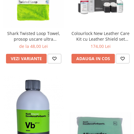
Shark Twisted Loop Towel,
Colourlock New Leather Care
prosop uscare ultra
Kit cu Leather Shield set
absorbant, 1400 GSM
curățare și protecție piele,
de la 48,00 Lei
174,00 Lei
125ml/150ml
VEZI VARIANTE
ADAUGA IN COS