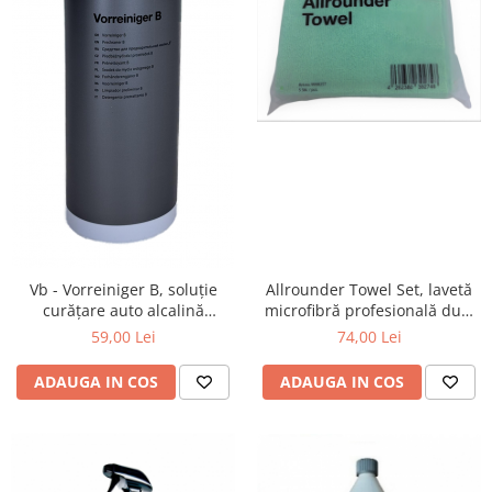
Vb - Vorreiniger B, soluție
Allrounder Towel Set, lavetă
curățare auto alcalină
microfibră profesională dual
concentrată, 1 ltr
face, fără margini, verde,
59,00 Lei
74,00 Lei
40x40 cm, pachet 5 buc.
ADAUGA IN COS
ADAUGA IN COS