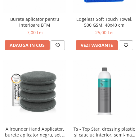
Detailing rapid
Paste
Lămpi de lucru
Ustensile
Bureți, Talere
Tornadoare
Protecție personală
Protecție vopsea
Burete aplicator pentru
Edgeless Soft Touch Towel,
Suflante
Protectie piele
interioare BTM
500 GSM, 40x40 cm
Ceară
Nebulizatoare, Spumante
7,00 Lei
25,00 Lei
Protecție respiratorie
Nano
Vopsire
Spălare cu presiune
Ceramică
ADAUGA IN COS
VEZI VARIANTE
Plastic, Cauciuc exterior
Pahare de amestec
Piese de schimb, Consumabile
PPS, RPS
Sticlă
Filtre cabina vopsit
Odorizante, A/C
Altele
Detailing rapid
Allrounder Hand Applicator,
Ts - Top Star, dressing plastic
burete aplicator negru, set 4
și cauciuc interior, semi-mat,