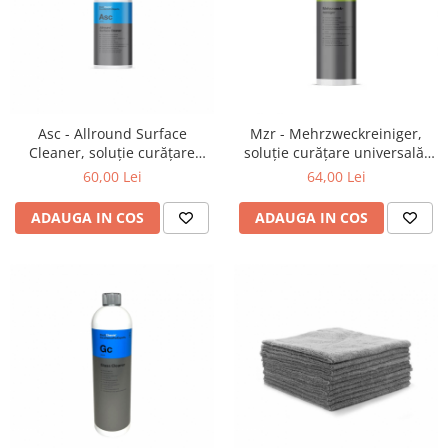
Asc - Allround Surface
Mzr - Mehrzweckreiniger,
Cleaner, soluție curățare
soluție curățare universală,
universală, 500 ml
concentrată, 1 ltr
60,00 Lei
64,00 Lei
ADAUGA IN COS
ADAUGA IN COS