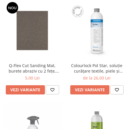
NOU
Q-Flex Cut Sanding Mat,
Colourlock Pol Star, soluție
burete abraziv cu 2 fețe,
curățare textile, piele și
120x98x13mm
Alcantara
5,00 Lei
de la 26,00 Lei
VEZI VARIANTE
VEZI VARIANTE