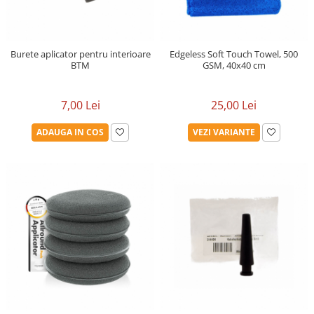
Detailing rapid
Paste
Lămpi de lucru
Ustensile
Bureți, Talere
Tornadoare
Protecție personală
Protecție vopsea
Suflante
Burete aplicator pentru interioare
Edgeless Soft Touch Towel, 500
Protectie piele
Ceară
BTM
GSM, 40x40 cm
Nebulizatoare, Spumante
Protecție respiratorie
Nano
Vopsire
Spălare cu presiune
Ceramică
7,00 Lei
25,00 Lei
Plastic, Cauciuc exterior
Pahare de amestec
Piese de schimb, Consumabile
PPS, RPS
ADAUGA IN COS
VEZI VARIANTE
Sticlă
Filtre cabina vopsit
Odorizante, A/C
Altele
Detailing rapid