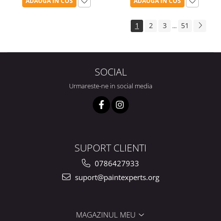
ADAUGA IN COS
ADAUGA IN COS
1
2
3
51
...
SOCIAL
Urmareste-ne in social media
SUPORT CLIENTI
0786427933
suport@paintexperts.org
MAGAZINUL MEU