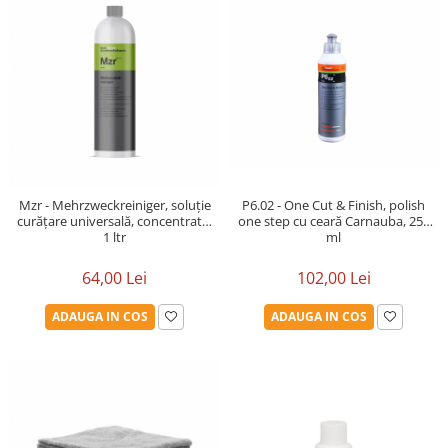
P6.02 - One Cut & Finish, polish
Mzr - Mehrzweckreiniger, soluție
one step cu ceară Carnauba, 250
curățare universală, concentrată,
ml
1 ltr
102,00 Lei
64,00 Lei
ADAUGA IN COS
ADAUGA IN COS