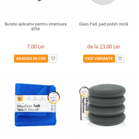
Detailing rapid
Paste
Lămpi de lucru
Ustensile
Bureți, Talere
Tornadoare
Protecție personală
Protecție vopsea
Suflante
Burete aplicator pentru interioare
Glass Pad, pad polish sticlă
Protectie piele
Ceară
BTM
Nebulizatoare, Spumante
Protecție respiratorie
Nano
Vopsire
Spălare cu presiune
Ceramică
7,00 Lei
de la 23,00 Lei
Plastic, Cauciuc exterior
Pahare de amestec
Piese de schimb, Consumabile
PPS, RPS
ADAUGA IN COS
VEZI VARIANTE
Sticlă
Filtre cabina vopsit
Odorizante, A/C
Altele
Detailing rapid