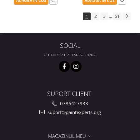
ADAUGA IN COS
ADAUGA IN COS
1
2
3
51
...
SOCIAL
Urmareste-ne in social media
SUPORT CLIENTI
0786427933
suport@paintexperts.org
MAGAZINUL MEU