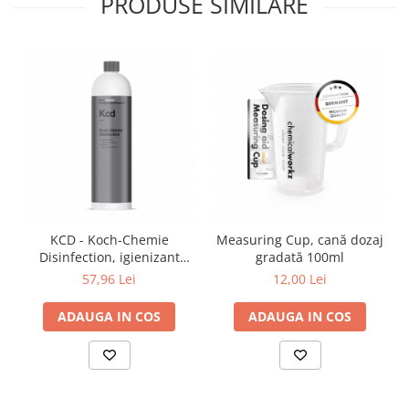
PRODUSE SIMILARE
KCD - Koch-Chemie
Measuring Cup, cană dozaj
Disinfection, igienizant
gradată 100ml
piele si suprafete, formula
57,96 Lei
12,00 Lei
recomandata de OMS, 1 ltr
ADAUGA IN COS
ADAUGA IN COS