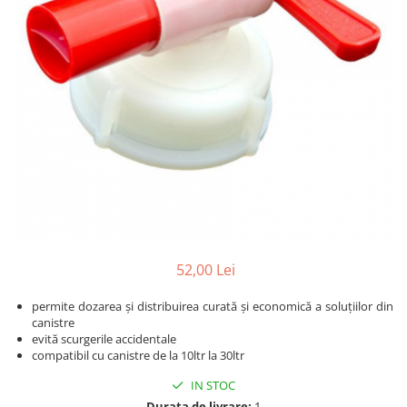
Detailing rapid
Paste
Lămpi de lucru
Ustensile
Bureți, Talere
Tornadoare
Protecție personală
Protecție vopsea
Suflante
Protectie piele
Ceară
Nebulizatoare, Spumante
Protecție respiratorie
Nano
Vopsire
Spălare cu presiune
Ceramică
Plastic, Cauciuc exterior
Pahare de amestec
Piese de schimb, Consumabile
PPS, RPS
Sticlă
Filtre cabina vopsit
Odorizante, A/C
Altele
Detailing rapid
52,00 Lei
permite dozarea și distribuirea curată și economică a soluțiilor din
canistre
evită scurgerile accidentale
compatibil cu canistre de la 10ltr la 30ltr
IN STOC
Durata de livrare:
1