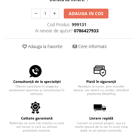
ADAUGA IN COS
Cod Produs:
999131
Ai nevoie de ajutor?
0786427933
Adauga la Favorite
Cere informatii
Consultanță de la specialiști
Plată în siguranță
Oferim consiliere în alegerea
Ramburs la curier, prin transfer
produselor potrivite și consultanța în
bancar sau direct cu cardul, utilizând
utilizare.
platforma MobilPay
Calitate garantată
Livrare rapidă
Referința ne sunt toți clienții cu care
Lucram cu stocuri proprii, așa ca
am lucrat și care au utilizat
marfa pleacă de la noi în scurt timp
produsele noastre.
după ce ați plasat comanda.