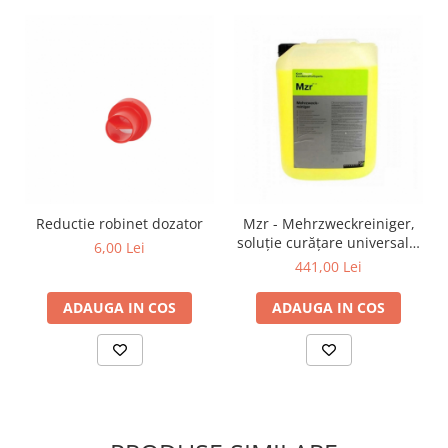
Reductie robinet dozator
Mzr - Mehrzweckreiniger,
soluție curățare universală,
6,00 Lei
concentrată, 11 kg
441,00 Lei
ADAUGA IN COS
ADAUGA IN COS