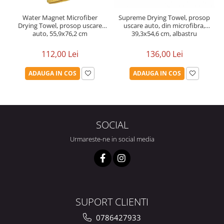
Water Magnet Microfiber
Supreme Drying Towel, prosop
Drying Towel, prosop uscare
uscare auto, din microfibra,
auto, 55,9x76,2 cm
39,3x54,6 cm, albastru
112,00 Lei
136,00 Lei
ADAUGA IN COS
ADAUGA IN COS
SOCIAL
Urmareste-ne in social media
SUPORT CLIENTI
0786427933