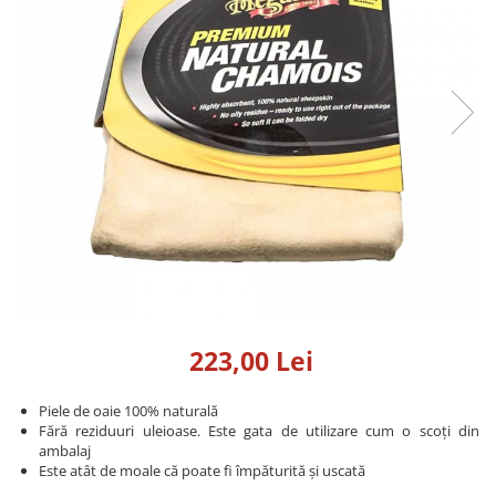
Detailing rapid
Paste
Lămpi de lucru
Ustensile
Bureți, Talere
Tornadoare
Protecție personală
Protecție vopsea
Suflante
Protectie piele
Ceară
Nebulizatoare, Spumante
Protecție respiratorie
Nano
Vopsire
Spălare cu presiune
Ceramică
Plastic, Cauciuc exterior
Pahare de amestec
Piese de schimb, Consumabile
PPS, RPS
Sticlă
Filtre cabina vopsit
Odorizante, A/C
Altele
Detailing rapid
223,00 Lei
Piele de oaie 100% naturală
Fără reziduuri uleioase. Este gata de utilizare cum o scoți din
ambalaj
Este atât de moale că poate fi împăturită și uscată