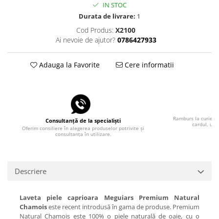
IN STOC
Durata de livrare:
1
Cod Produs:
X2100
Ai nevoie de ajutor?
0786427933
Adauga la Favorite
Cere informatii
Pla
Ramburs la curier, 
Consultanță de la specialiști
cardul, uti
Oferim consiliere în alegerea produselor potrivite și
consultanța în utilizare.
Descriere
Laveta piele caprioara Meguiars Premium Natural
Chamois
este recent introdusă în gama de produse. Premium
Natural Chamois este 100% o piele naturală de oaie, cu o