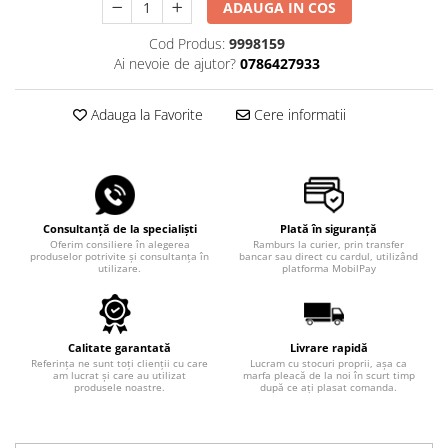
ADAUGA IN COS
Cod Produs:
9998159
Ai nevoie de ajutor?
0786427933
Adauga la Favorite
Cere informatii
Consultanță de la specialiști
Plată în siguranță
Oferim consiliere în alegerea
Ramburs la curier, prin transfer
produselor potrivite și consultanța în
bancar sau direct cu cardul, utilizând
utilizare.
platforma MobilPay
Calitate garantată
Livrare rapidă
Referința ne sunt toți clienții cu care
Lucram cu stocuri proprii, așa ca
am lucrat și care au utilizat
marfa pleacă de la noi în scurt timp
produsele noastre.
după ce ați plasat comanda.