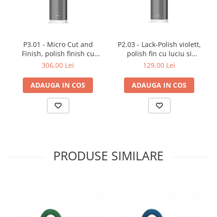
P3.01 - Micro Cut and
P2.03 - Lack-Polish violett,
Finish, polish finish cu
polish fin cu luciu si
protectie carnauba, 1 ltr
protectie, 1 ltr
306,00 Lei
129,00 Lei
ADAUGA IN COS
ADAUGA IN COS
PRODUSE SIMILARE