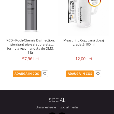
KCD - Koch-Chemie Disinfection,
Measuring Cup, cană dozaj
igienizant piele si suprafete,
gradată 100ml
formula recomandata de OMS,
1 ltr
57,96 Lei
12,00 Lei
ADAUGA IN COS
ADAUGA IN COS
SOCIAL
Urmareste-ne in social media