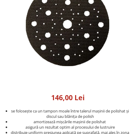
Detailing rapid
Paste
Lămpi de lucru
Ustensile
Bureți, Talere
Tornadoare
Protecție personală
Protecție vopsea
Suflante
Protectie piele
Ceară
Nebulizatoare, Spumante
Protecție respiratorie
Nano
Vopsire
Spălare cu presiune
Ceramică
Plastic, Cauciuc exterior
Pahare de amestec
Piese de schimb, Consumabile
PPS, RPS
Sticlă
Filtre cabina vopsit
Odorizante, A/C
Altele
Detailing rapid
146,00 Lei
se folosește ca un tampon moale între talerul mașinii de polishat și
discul sau blănița de polish
amortizează mișcările mașinii de polishat
asigură un rezultat optim al procesului de lustruire
distribuie uniform presiunea aplicată pe suprafață, mai ales în zona