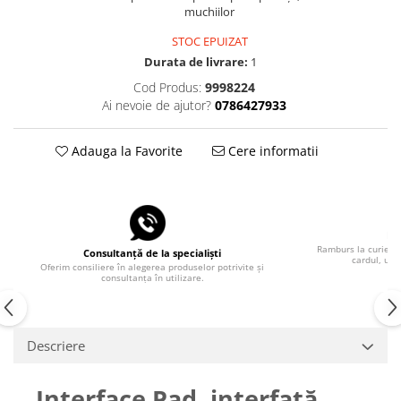
muchiilor
STOC EPUIZAT
Durata de livrare:
1
Cod Produs:
9998224
Ai nevoie de ajutor?
0786427933
Adauga la Favorite
Cere informatii
Pla
Ramburs la curier, 
Consultanță de la specialiști
cardul, uti
Oferim consiliere în alegerea produselor potrivite și
consultanța în utilizare.
Descriere
Interface Pad, interfață